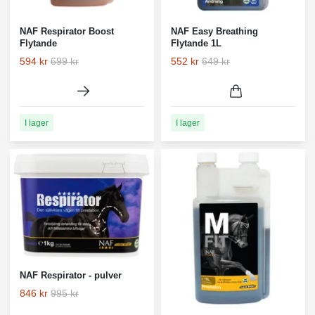
NAF Respirator Boost
NAF Easy Breathing
Flytande
Flytande 1L
594 kr
699 kr
552 kr
649 kr
I lager
I lager
NAF Respirator - pulver
846 kr
995 kr