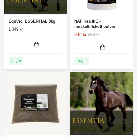
EquVici ESSENTIAL 8kg
NAF HealthE -
muskeltillskott pulver
1 349 kr
844 kr
993 kr
I lager
I lager