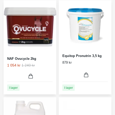
Equitop Pronutrin 3,5 kg
NAF Ovucycle 2kg
879 kr
1 054 kr
1 240 kr
I lager
I lager