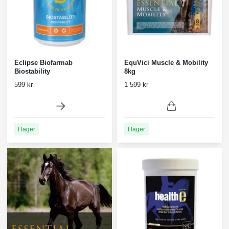
Eclipse Biofarmab
EquVici Muscle & Mobility
Biostability
8kg
599 kr
1 599 kr
I lager
I lager