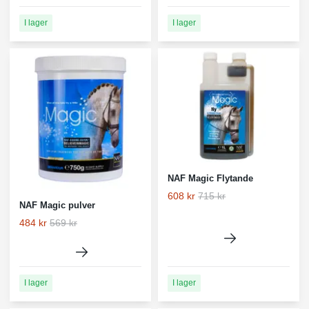
I lager
I lager
NAF Magic Flytande
608 kr
715 kr
NAF Magic pulver
484 kr
569 kr
I lager
I lager