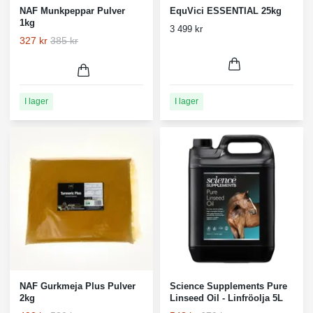
NAF Munkpeppar Pulver
EquVici ESSENTIAL 25kg
1kg
3 499 kr
327 kr
385 kr
I lager
I lager
NAF Gurkmeja Plus Pulver
Science Supplements Pure
2kg
Linseed Oil - Linfröolja 5L