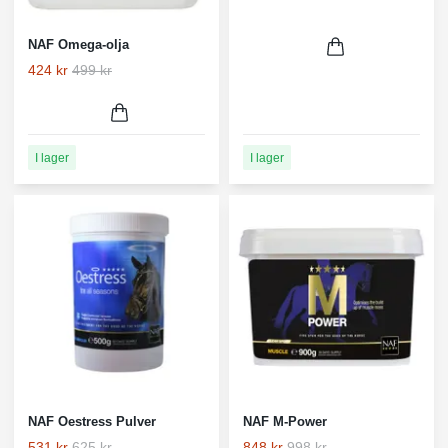
NAF Omega-olja
424 kr
499 kr
I lager
I lager
NAF Oestress Pulver
NAF M-Power
531 kr
625 kr
848 kr
998 kr