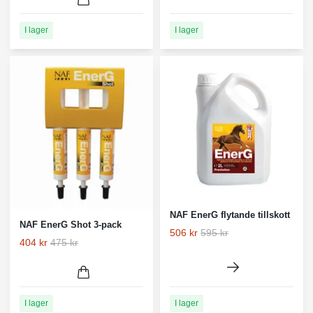
I lager
I lager
NAF EnerG flytande tillskott
NAF EnerG Shot 3-pack
506 kr
595 kr
404 kr
475 kr
I lager
I lager