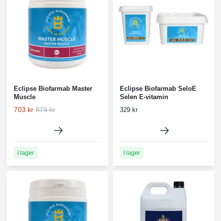
Eclipse Biofarmab Master
Eclipse Biofarmab SeloE
Muscle
Selen E-vitamin
703 kr
879 kr
329 kr
I lager
I lager