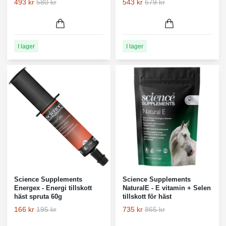
493 kr
580 kr
543 kr
679 kr
I lager
I lager
Science Supplements
Science Supplements
Energex - Energi tillskott
NaturalE - E vitamin + Selen
häst spruta 60g
tillskott för häst
166 kr
195 kr
735 kr
865 kr