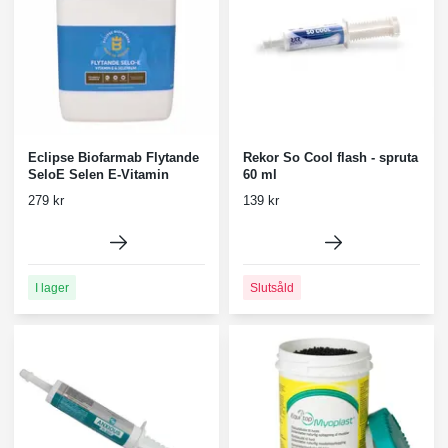
Eclipse Biofarmab Flytande
Rekor So Cool flash - spruta
SeloE Selen E-Vitamin
60 ml
279 kr
139 kr
I lager
Slutsåld