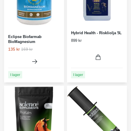
Hybrid Health - Riskliolja 5L
Eclipse Biofarmab
899 kr
BioMagnesium
135 kr
169 kr
I lager
I lager