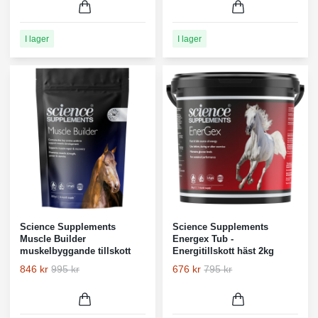
I lager
I lager
Science Supplements
Science Supplements
Muscle Builder
Energex Tub -
muskelbyggande tillskott
Energitillskott häst 2kg
846 kr
995 kr
676 kr
795 kr