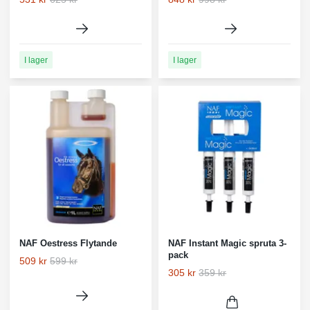
I lager
I lager
NAF Oestress Flytande
NAF Instant Magic spruta 3-
pack
509 kr
599 kr
305 kr
359 kr