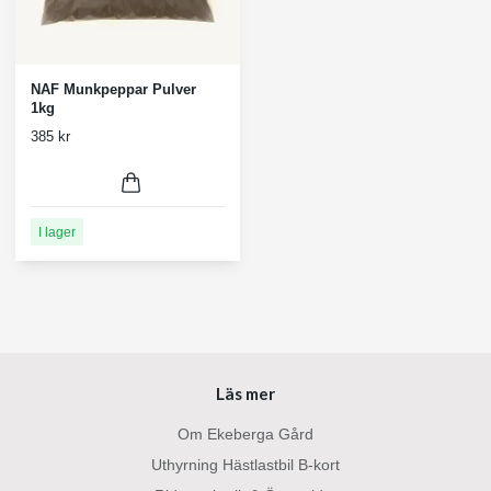
NAF Munkpeppar Pulver
1kg
385 kr
I lager
Läs mer
Om Ekeberga Gård
Uthyrning Hästlastbil B-kort