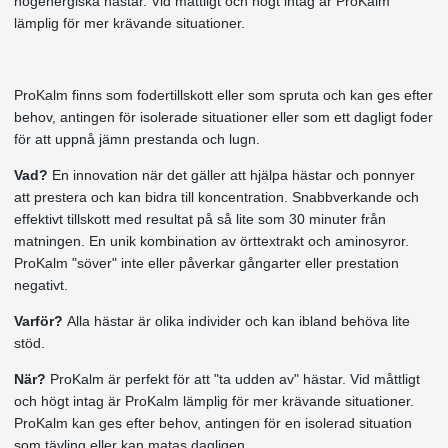
högenergiska hästar. Vid måttligt och högt intag är ProKalm
lämplig för mer krävande situationer.
ProKalm finns som fodertillskott eller som spruta och kan ges efter
behov, antingen för isolerade situationer eller som ett dagligt foder
för att uppnå jämn prestanda och lugn.
Vad?
En innovation när det gäller att hjälpa hästar och ponnyer
att prestera och kan bidra till koncentration. Snabbverkande och
effektivt tillskott med resultat på så lite som 30 minuter från
matningen. En unik kombination av örttextrakt och aminosyror.
ProKalm "söver" inte eller påverkar gångarter eller prestation
negativt.
Varför?
Alla hästar är olika individer och kan ibland behöva lite
stöd.
När?
ProKalm är perfekt för att "ta udden av" hästar. Vid måttligt
och högt intag är ProKalm lämplig för mer krävande situationer.
ProKalm kan ges efter behov, antingen för en isolerad situation
som tävling eller kan matas dagligen