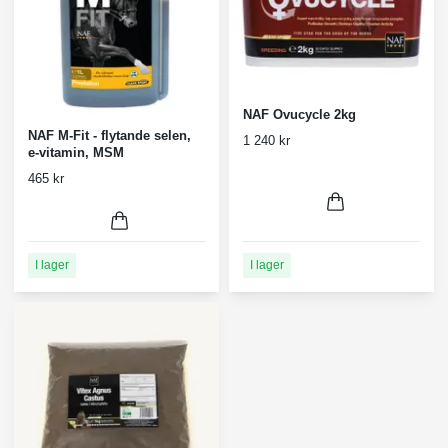
NAF Ovucycle 2kg
NAF M-Fit - flytande selen,
1 240 kr
e-vitamin, MSM
465 kr
I lager
I lager