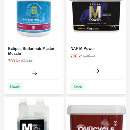
Eclipse Biofarmab Master
NAF M-Power
Muscle
798 kr
998 kr
703 kr
879 kr
I lager
I lager