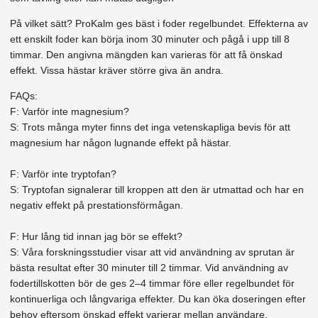
På vilket sätt? ProKalm ges bäst i foder regelbundet. Effekterna av
ett enskilt foder kan börja inom 30 minuter och pågå i upp till 8
timmar. Den angivna mängden kan varieras för att få önskad
effekt. Vissa hästar kräver större giva än andra.
FAQs:
F: Varför inte magnesium?
S: Trots många myter finns det inga vetenskapliga bevis för att
magnesium har någon lugnande effekt på hästar.
F: Varför inte tryptofan?
S: Tryptofan signalerar till kroppen att den är utmattad och har en
negativ effekt på prestationsförmågan.
F: Hur lång tid innan jag bör se effekt?
S: Våra forskningsstudier visar att vid användning av sprutan är
bästa resultat efter 30 minuter till 2 timmar. Vid användning av
foder­tillskotten bör de ges 2–4 timmar före eller regelbundet för
kontinuerliga och långvariga effekter. Du kan öka doseringen efter
behov eftersom önskad effekt varierar mellan användare.