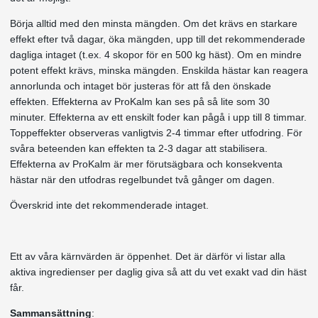
Börja alltid med den minsta mängden. Om det krävs en starkare
effekt efter två dagar, öka mängden, upp till det rekommenderade
dagliga intaget (t.ex. 4 skopor för en 500 kg häst). Om en mindre
potent effekt krävs, minska mängden. Enskilda hästar kan reagera
annorlunda och intaget bör justeras för att få den önskade
effekten. Effekterna av ProKalm kan ses på så lite som 30
minuter. Effekterna av ett enskilt foder kan pågå i upp till 8 timmar.
Toppeffekter observeras vanligtvis 2-4 timmar efter utfodring. För
svåra beteenden kan effekten ta 2-3 dagar att stabilisera.
Effekterna av ProKalm är mer förutsägbara och konsekventa
hästar när den utfodras regelbundet två gånger om dagen.
Överskrid inte det rekommenderade intaget.
Ett av våra kärnvärden är öppenhet. Det är därför vi listar alla
aktiva ingredienser per daglig giva så att du vet exakt vad din häst
får.
Sammansättning
: