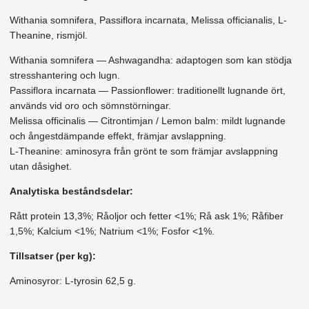
Withania somnifera, Passiflora incarnata, Melissa officianalis, L-
Theanine, rismjöl.
Withania somnifera — Ashwagandha: adaptogen som kan stödja
stresshantering och lugn.
Passiflora incarnata — Passionflower: traditionellt lugnande ört,
används vid oro och sömnstörningar.
Melissa officinalis — Citrontimjan / Lemon balm: mildt lugnande
och ångestdämpande effekt, främjar avslappning.
L‑Theanine: aminosyra från grönt te som främjar avslappning
utan dåsighet.
Analytiska beståndsdelar:
Rått protein 13,3%; Råoljor och fetter <1%; Rå ask 1%; Råfiber
1,5%; Kalcium <1%; Natrium <1%; Fosfor <1%.
Tillsatser (per kg):
Aminosyror: L-tyrosin 62,5 g.