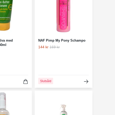
lva med
NAF Pimp My Pony Schampo
50ml
144 kr
169 kr
Slutsåld