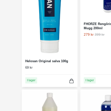
FHORZE Rengöri
Mugg 200ml
279 kr
399 kr
Helosan Original salva 100g
69 kr
I lager
I lager