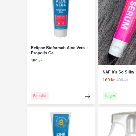
Eclipse Biofarmab Aloe Vera +
Propolis Gel
159 kr
NAF It's So Silky
169 kr
199 kr
Slutsåld
I lager