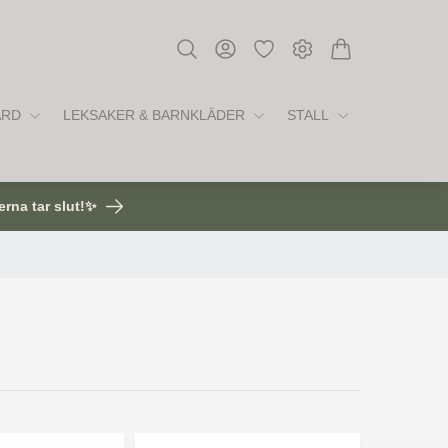
ÅRD
LEKSAKER & BARNKLÄDER
STALL
erna tar slut!✨