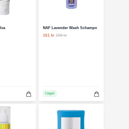
lva
NAF Lavender Wash Schampo
161 kr
189 kr
I lager