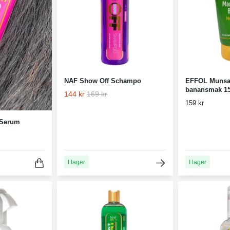
NAF Show Off Schampo
EFFOL Munsa
banansmak 1
144 kr
169 kr
159 kr
 Serum
I lager
I lager