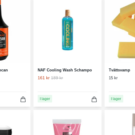
ocan
NAF Cooling Wash Schampo
Tvättsvamp
161 kr
189 kr
15 kr
I lager
I lager