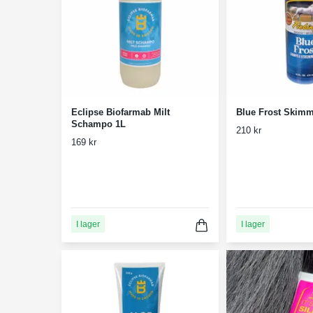
Eclipse Biofarmab Milt
Blue Frost Skim
Schampo 1L
210 kr
169 kr
I lager
I lager