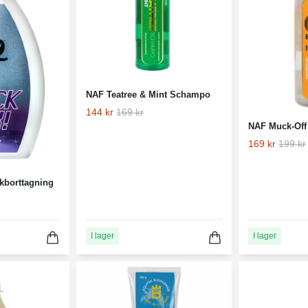
NAF Teatree & Mint Schampo
144 kr
169 kr
NAF Muck-Off 
169 kr
199 kr
kborttagning
I lager
I lager