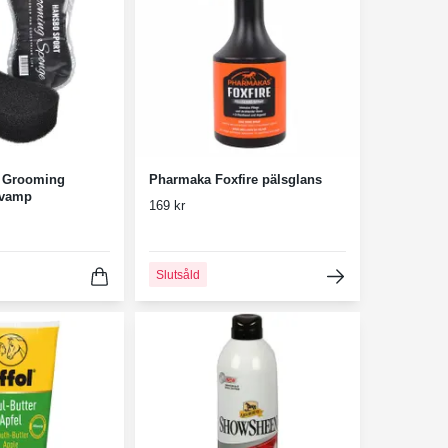
 Grooming
Pharmaka Foxfire pälsglans
svamp
169 kr
Slutsåld