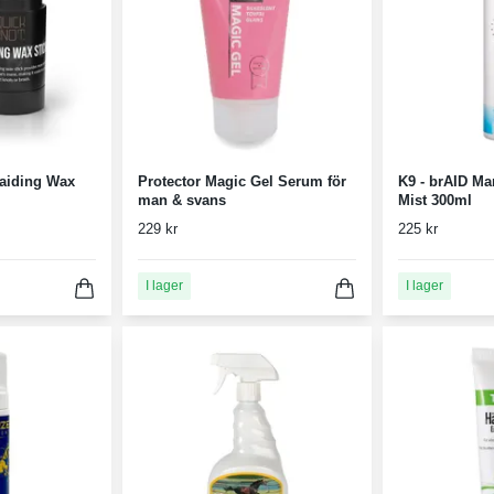
aiding Wax
Protector Magic Gel Serum för
K9 - brAID Man
man & svans
Mist 300ml
229 kr
225 kr
I lager
I lager