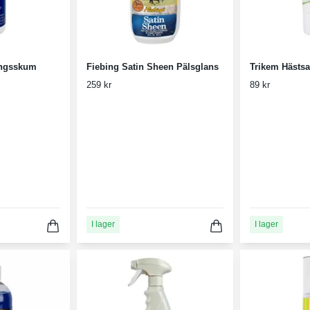
ngsskum
Fiebing Satin Sheen Pälsglans
Trikem Hästsa
259 kr
89 kr
I lager
I lager