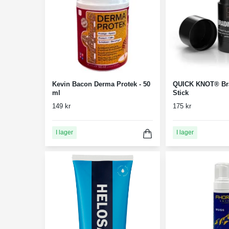
Kevin Bacon Derma Protek - 50
QUICK KNOT® Br
ml
Stick
149 kr
175 kr
I lager
I lager