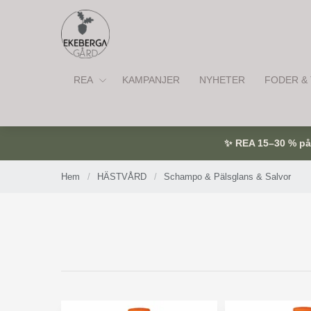
REA
KAMPANJER
NYHETER
FODER & 
✨ REA 15–30 % på u
Hem
/
HÄSTVÅRD
/
Schampo & Pälsglans & Salvor