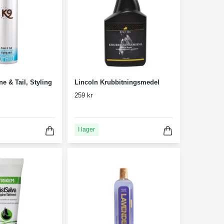
e & Tail, Styling
Lincoln Krubbitningsmedel
259 kr
I lager