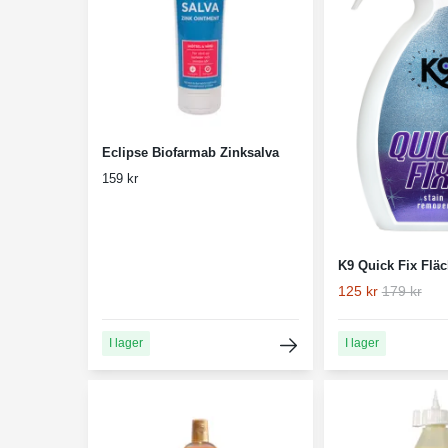
Eclipse Biofarmab Zinksalva
159 kr
K9 Quick Fix Fläc
125 kr
179 kr
I lager
I lager