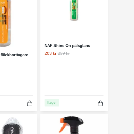
NAF Shine On pälsglans
203 kr
239 kr
fläckborttagare
I lager