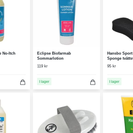
 No-Itch
Eclipse Biofarmab
Hansbo Sport
Sommarlotion
Sponge tvätt
119 kr
95 kr
I lager
I lager