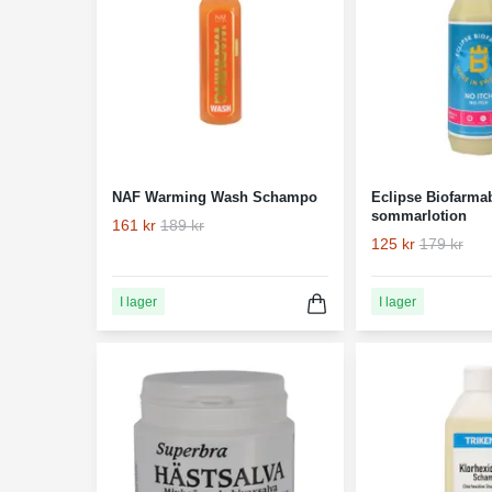
NAF Warming Wash Schampo
Eclipse Biofarmab
sommarlotion
161 kr
189 kr
125 kr
179 kr
I lager
I lager