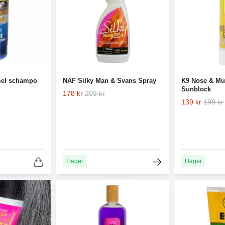
mel schampo
NAF Silky Man & Svans Spray
K9 Nose & Mu
Sunblock
178 kr
209 kr
139 kr
199 kr
I lager
I lager