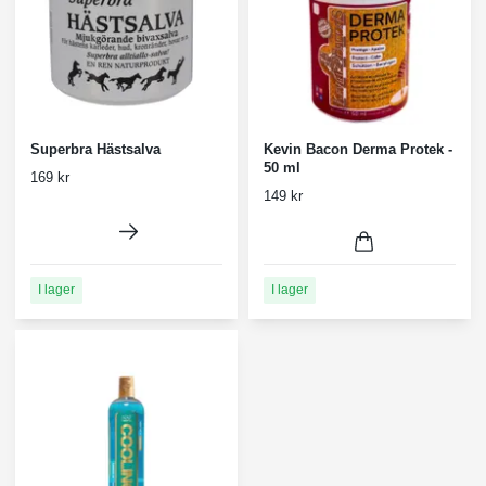
Superbra Hästsalva
Kevin Bacon Derma Protek -
50 ml
169 kr
149 kr
I lager
I lager