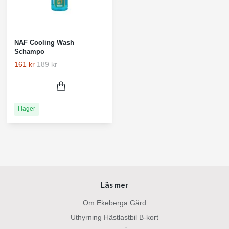
NAF Cooling Wash
Schampo
161 kr
189 kr
I lager
Läs mer
Om Ekeberga Gård
Uthyrning Hästlastbil B-kort