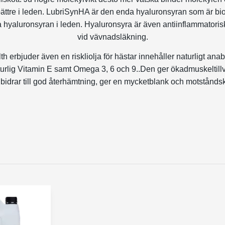
ättre i leden. LubriSynHA är den enda hyaluronsyran som är bi
hyaluronsyran i leden. Hyaluronsyra är även antiinflammatorisk
vid vävnadsläkning.
th erbjuder även en riskliolja för hästar innehåller naturligt an
urlig Vitamin E samt Omega 3, 6 och 9..Den ger ökadmuskeltill
 bidrar till god återhämtning, ger en mycketblank och motståndskr