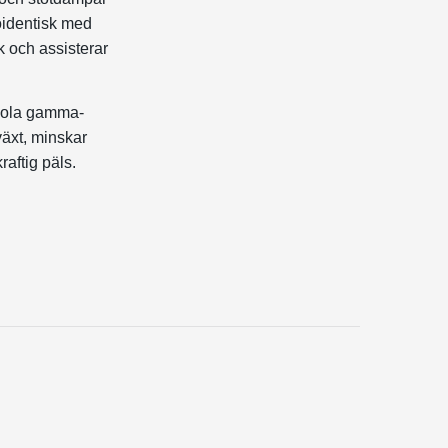
oidentisk med
 och assisterar
abola gamma-
växt, minskar
aftig päls.