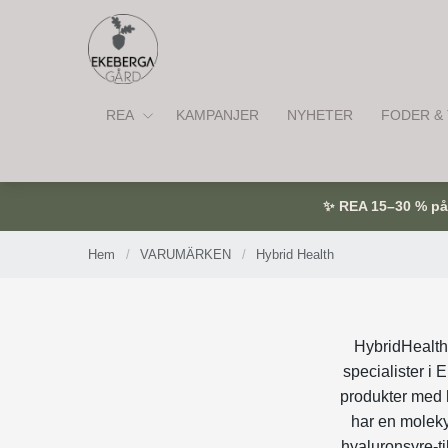
REA
KAMPANJER
NYHETER
FODER & 
✨ REA 15–30 % på u
Hem
/
VARUMÄRKEN
/
Hybrid Health
HybridHealths
specialister i
produkter med 
har en moleky
hyaluronsyre-ti