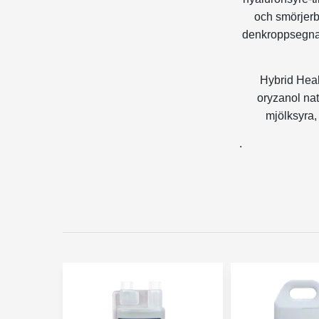
och smörjerb
denkroppsegna 
Hybrid Heal
oryzanol nat
mjölksyra,
.