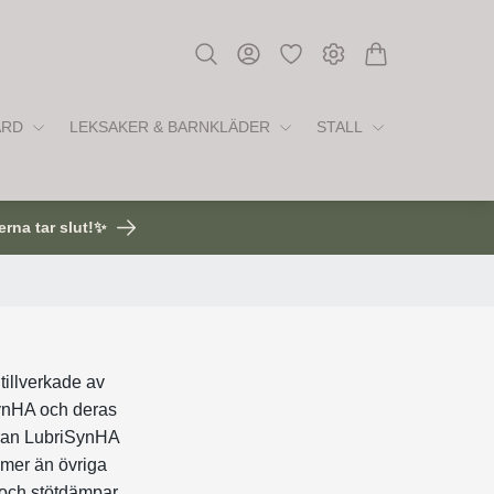
ÅRD
LEKSAKER & BARNKLÄDER
STALL
erna tar slut!✨
tillverkade av
SynHA och deras
yran LubriSynHA
 mer än övriga
n och stötdämpar