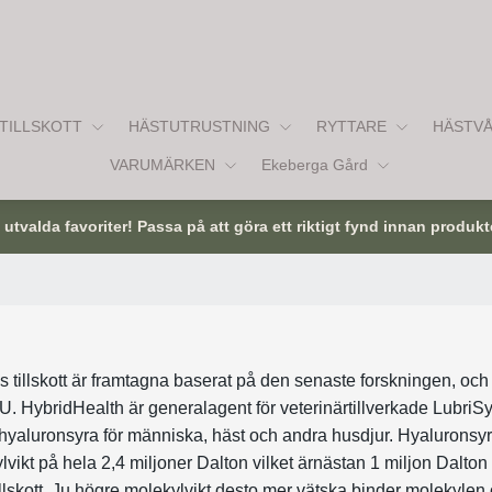
TILLSKOTT
HÄSTUTRUSTNING
RYTTARE
HÄSTV
VARUMÄRKEN
Ekeberga Gård
tvalda favoriter! Passa på att göra ett riktigt fynd innan produkt
 tillskott är framtagna baserat på den senaste forskningen, och 
 EU. HybridHealth är generalagent för veterinärtillverkade Lubri
hyaluronsyra för människa, häst och andra husdjur. Hyalurons
lvikt på hela 2,4 miljoner Dalton vilket ärnästan 1 miljon Dalton
llskott. Ju högre molekylvikt desto mer vätska binder molekyle