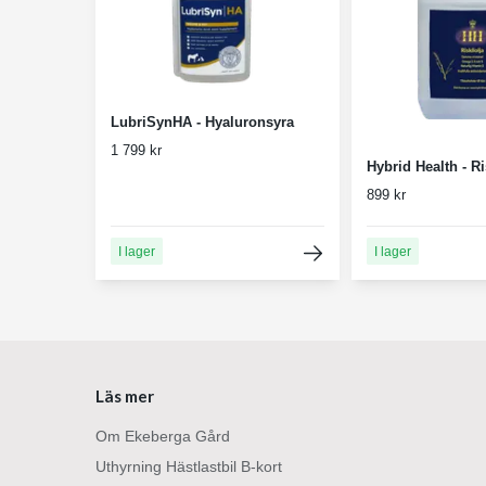
LubriSynHA - Hyaluronsyra
1 799 kr
Hybrid Health - Ri
899 kr
I lager
I lager
Läs mer
Om Ekeberga Gård
Uthyrning Hästlastbil B-kort