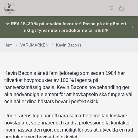
✨ REA 15–30 % på utvalda favoriter! Passa på att göra ett
riktigt fynd innan produkterna tar slut!✨
Hem
/
VARUMÄRKEN
/
Kevin Bacon's
Kevin Bacon’s är ett familjeföretag som sedan 1984 har
tillverkat hovprodukter av 100 % lagerträ på
hantverksmässig basis. Kevin Bacons hovbehandling ger
alla nödvändiga element för att hovkapseln ska fungera väl
och håller dina hästars hovar i perfekt skick.
Under årens lopp har ett nära samarbete mellan forskare,
hovslagare, veterinärer och andra professionella kontakter
inom hästvärlden gjort det möjligt för oss att utveckla en rad
produkter med bevisad effektivitet.