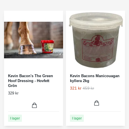
Kevin Bacon's The Green
Kevin Bacons Manicouagan
Hoof Dressing - Hovfett
kyllera 2kg
Grön
321 kr
459 kr
329 kr
I lager
I lager