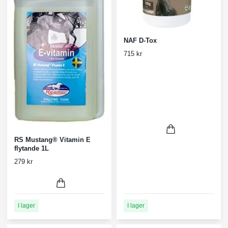
NAF D-Tox
715 kr
RS Mustang® Vitamin E
flytande 1L
279 kr
I lager
I lager