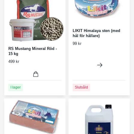
LIKIT Himalaya sten (med
hål för hållare)
99 kr
RS Mustang Mineral Röd -
15 kg
499 kr
Slutsåld
I lager