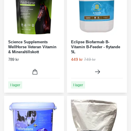
Science Supplements
Eclipse Biofarmab B-
WellHorse Veteran Vitamin
Vitamin B-Feeder - flytande
& Mineraltillskott
5L
449 kr
749 kr
789 kr
I lager
I lager