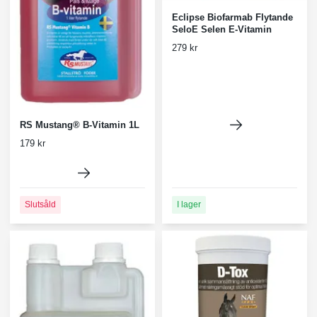
Eclipse Biofarmab Flytande
SeloE Selen E-Vitamin
279 kr
RS Mustang® B-Vitamin 1L
179 kr
Slutsåld
I lager