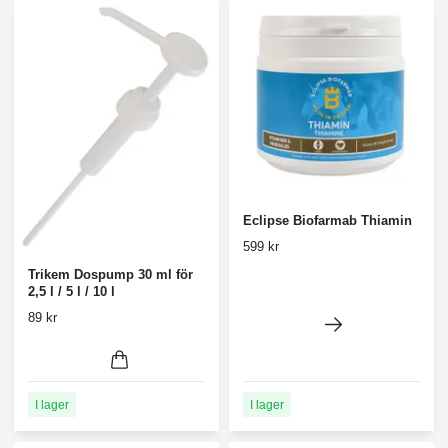
Eclipse Biofarmab Thiamin
599 kr
Trikem Dospump 30 ml för
2,5 l / 5 l / 10 l
89 kr
I lager
I lager