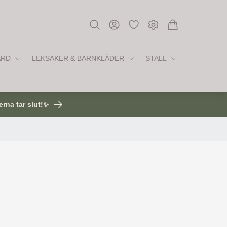
ÅRD
LEKSAKER & BARNKLÄDER
STALL
erna tar slut!✨