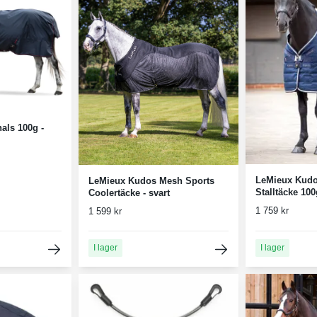
als 100g -
LeMieux Kudo
LeMieux Kudos Mesh Sports
Stalltäcke 100
Coolertäcke - svart
1 759 kr
1 599 kr
I lager
I lager