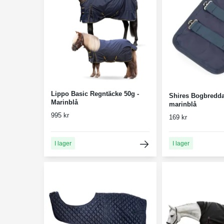
Lippo Basic Regntäcke 50g -
Shires Bogbreddare
Marinblå
marinblå
995 kr
169 kr
I lager
I lager