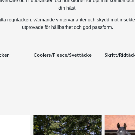
llverkare och i utföranden och funktioner för optimal komfort och r
din häst.
ätta regntäcken, värmande vintervarianter och skydd mot insekt
utprovade för hållbarhet och god passform.
äcken
Coolers/Fleece/Svettäcke
Skritt/Ridtäck