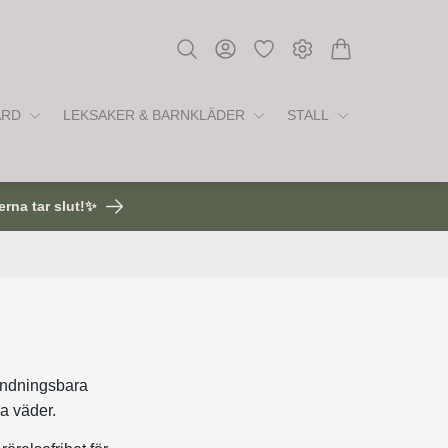
ÅRD
LEKSAKER & BARNKLÄDER
STALL
erna tar slut!✨
, andningsbara
ka väder.