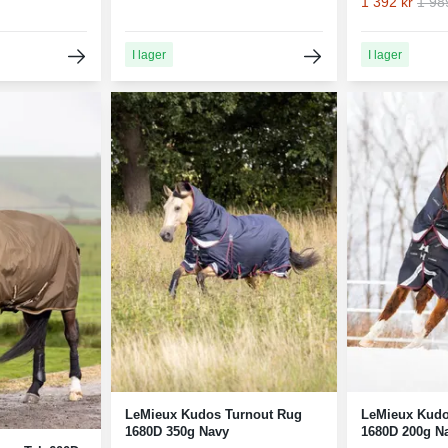
1 392 kr
1 98
I lager
I lager
LeMieux Kudos Turnout Rug
LeMieux Kudo
1680D 350g Navy
1680D 200g N