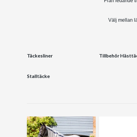
Från ledande ti
Välj mellan l
Täckesliner
Tillbehör Hästt
Stalltäcke