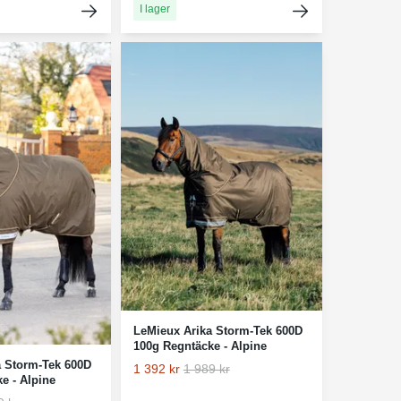
I lager
LeMieux Arika Storm-Tek 600D
100g Regntäcke - Alpine
a Storm-Tek 600D
1 392 kr
1 989 kr
e - Alpine