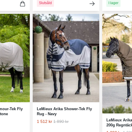
Slutsåld
I lager
mour-Tek Fly
LeMieux Arika Shower-Tek Fly
Stone
Rug - Navy
LeMieux Arik
1 512 kr
1 890 kr
200g Regntäck