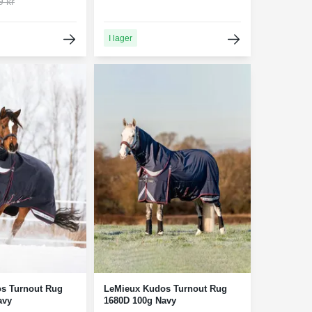
9 kr
I lager
s Turnout Rug
LeMieux Kudos Turnout Rug
avy
1680D 100g Navy