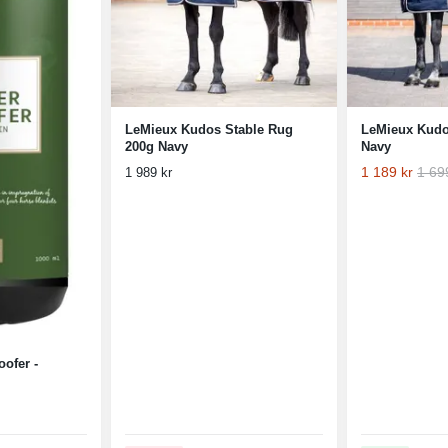
LeMieux Kudos Stable Rug
LeMieux Kudo
200g Navy
Navy
1 189 kr
1 69
1 989 kr
ofer -