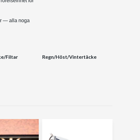
örelsefrihet för
er — alla noga
e/Filtar
Regn/Höst/Vintertäcke