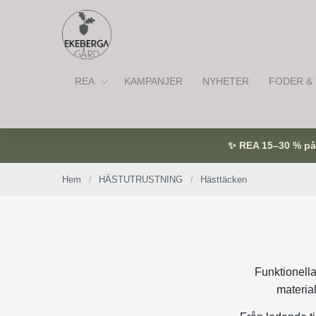
REA
KAMPANJER
NYHETER
FODER & 
✨ REA 15–30 % på u
Hem
/
HÄSTUTRUSTNING
/
Hästtäcken
Funktionella 
material