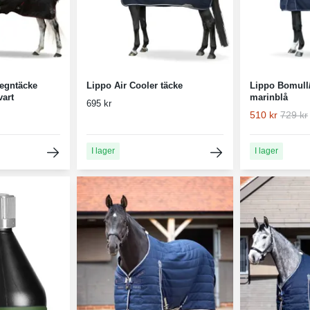
egntäcke
Lippo Air Cooler täcke
Lippo Bomull
vart
marinblå
695 kr
510 kr
729 kr
I lager
I lager