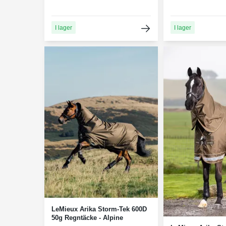
I lager
I lager
LeMieux Arika Storm-Tek 600D
50g Regntäcke - Alpine