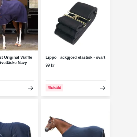
t Original Waffle
Lippo Täckgjord elastisk - svart
Svettäcke Navy
99 kr
Slutsåld