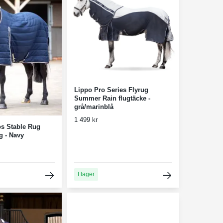
Lippo Pro Series Flyrug
Summer Rain flugtäcke -
grå/marinblå
1 499 kr
s Stable Rug
g - Navy
I lager