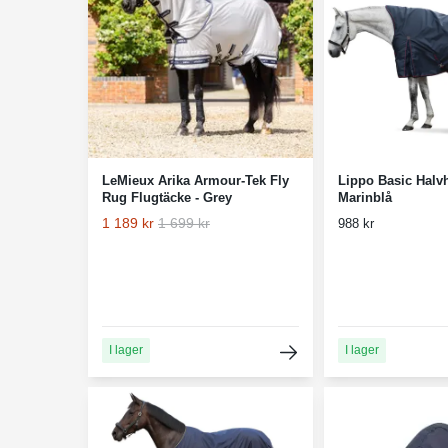
LeMieux Arika Armour-Tek Fly
Lippo Basic Halvh
Rug Flugtäcke - Grey
Marinblå
1 189 kr
1 699 kr
988 kr
I lager
I lager