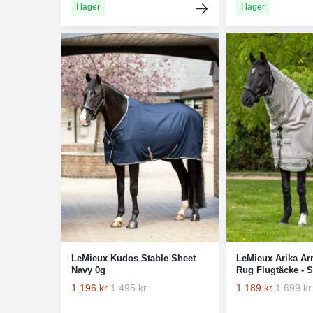
I lager
I lager
LeMieux Kudos Stable Sheet
LeMieux Arika Ar
Navy 0g
Rug Flugtäcke - 
1 196 kr
1 495 kr
1 189 kr
1 699 kr