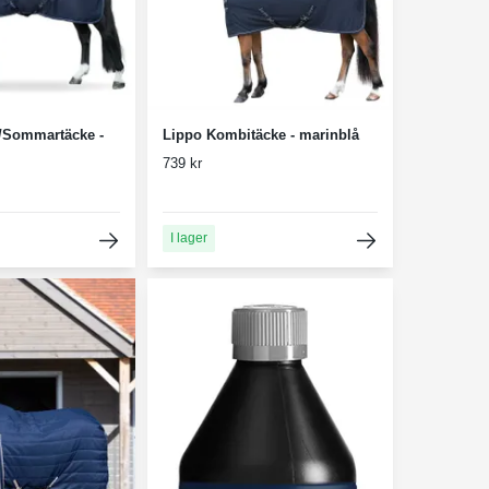
/Sommartäcke -
Lippo Kombitäcke - marinblå
739 kr
I lager