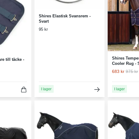
Shires Elastisk Svansrem -
Svart
95 kr
Shires Tempes
 till täcke -
Cooler Rug - 
683 kr
975 kr
I lager
I lager