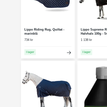
Lippo Riding Rug, Quiltat -
Lippo Supreme R
marinblå
Halvhals 100g - S
734 kr
1 138 kr
I lager
I lager