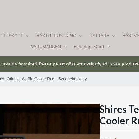
TILLSKOTT
HÄSTUTRUSTNING
RYTTARE
HÄSTV
VARUMÄRKEN
Ekeberga Gård
tvalda favoriter! Passa på att göra ett riktigt fynd innan produkt
est Original Waffle Cooler Rug - Svettäcke Navy
Shires T
Cooler R