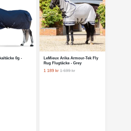
kaltäcke 0g -
LeMieux Arika Armour-Tek Fly
Rug Flugtäcke - Grey
1 189 kr
1 699 kr