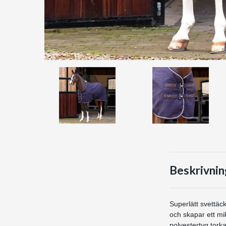
Beskrivnin
Superlätt svettäck
och skapar ett mik
polyestertyg torka