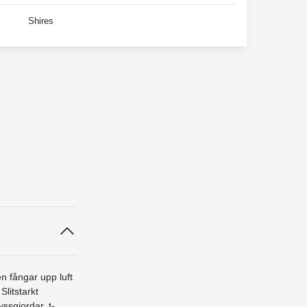
Shires
en fångar upp luft
litstarkt
ssgjordar, t-