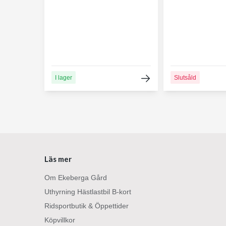
I lager
Slutsåld
Läs mer
Om Ekeberga Gård
Uthyrning Hästlastbil B-kort
Ridsportbutik & Öppettider
Köpvillkor