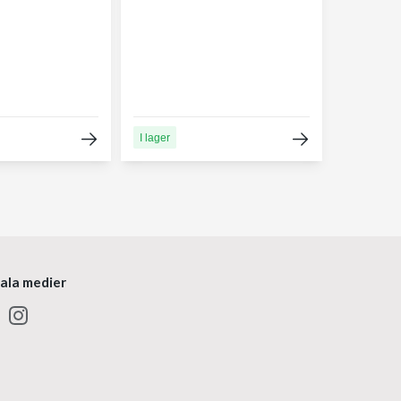
I lager
iala medier