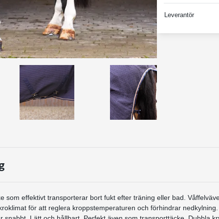
Leverantör
g
e som effektivt transporterar bort fukt efter träning eller bad. Våffelväv
roklimat för att reglera kroppstemperaturen och förhindrar nedkylning. S
r snabbt. Lätt och hållbart. Perfekt även som transporttäcke. Dubbla kry