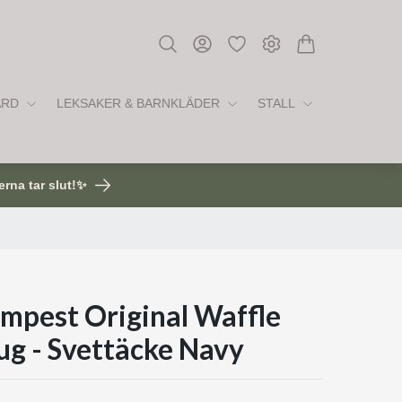
ÅRD
LEKSAKER & BARNKLÄDER
STALL
erna tar slut!✨
empest Original Waffle
ug - Svettäcke Navy