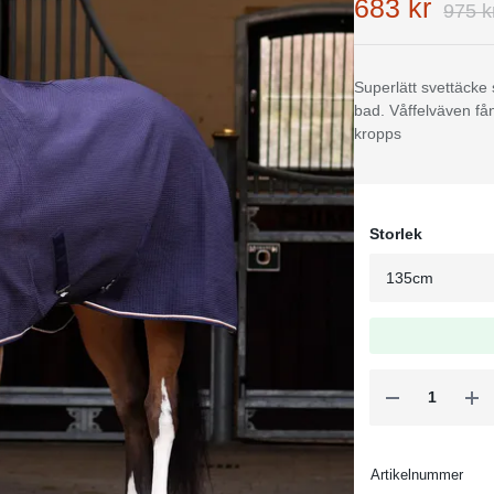
683 kr
975 k
Superlätt svettäcke s
bad. Våffelväven fån
kropps
Storlek
Artikelnummer