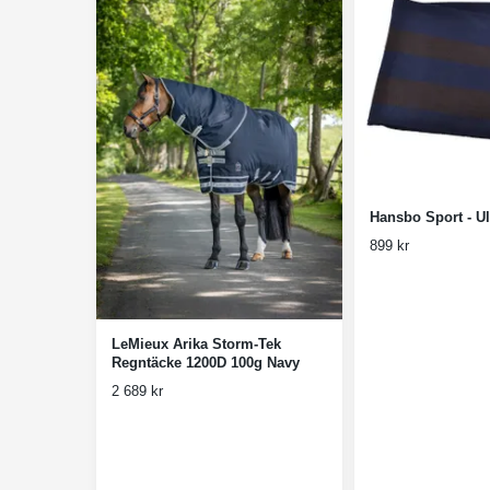
Hansbo Sport - Ull
899 kr
LeMieux Arika Storm-Tek
Regntäcke 1200D 100g Navy
2 689 kr