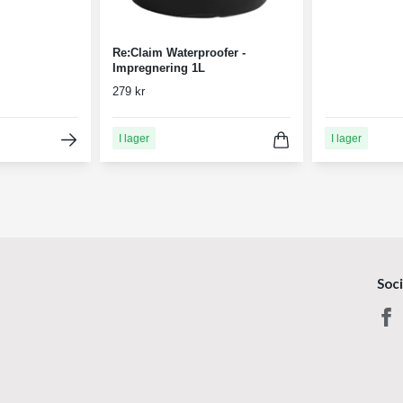
Re:Claim Waterproofer -
Impregnering 1L
279 kr
I lager
I lager
Soc