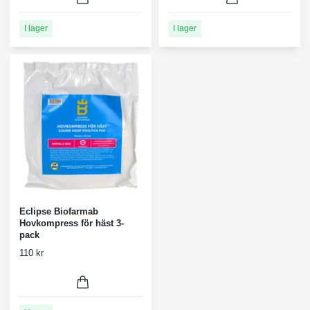
I lager
I lager
Eclipse Biofarmab
Hovkompress för häst 3-
pack
110 kr