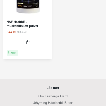
NAF HealthE -
muskeltillskott pulver
844 kr
993 kr
I lager
Läs mer
Om Ekeberga Gård
Uthyrning Hästlastbil B-kort