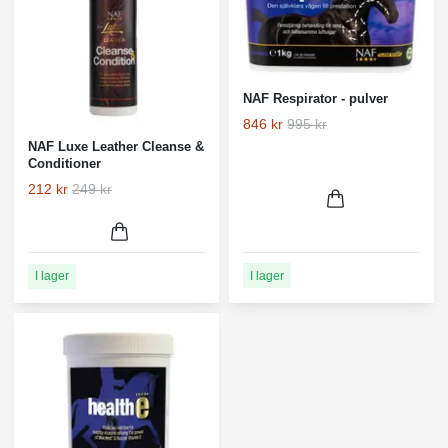
NAF Respirator - pulver
846 kr
995 kr
NAF Luxe Leather Cleanse &
Conditioner
212 kr
249 kr
I lager
I lager