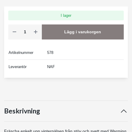
I lager
Lägg i varukorgen
Artikelnummer
578
Leverantör
NAF
Beskrivning
Fräscha enkelt upp vinterpälsen från stöv och svett med Warming