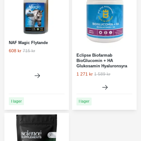
NAF Magic Flytande
608 kr
715 kr
Eclipse Biofarmab
BioGlucomin + HA
Glukosamin Hyaluronsyra
1 271 kr
1 589 kr
I lager
I lager