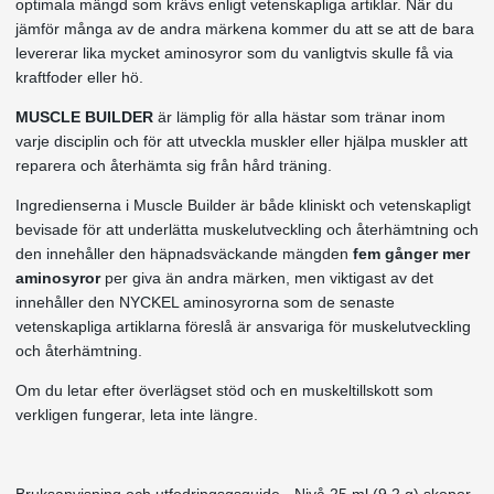
optimala mängd som krävs enligt vetenskapliga artiklar. När du
jämför många av de andra märkena kommer du att se att de bara
levererar lika mycket aminosyror som du vanligtvis skulle få via
kraftfoder eller hö.
MUSCLE BUILDER
är lämplig för alla hästar som tränar inom
varje disciplin och för att utveckla muskler eller hjälpa muskler att
reparera och återhämta sig från hård träning.
Ingredienserna i Muscle Builder är både kliniskt och vetenskapligt
bevisade för att underlätta muskelutveckling och återhämtning och
den innehåller den häpnadsväckande mängden
fem gånger mer
aminosyror
per giva än andra märken, men viktigast av det
innehåller den NYCKEL aminosyrorna som de senaste
vetenskapliga artiklarna föreslå är ansvariga för muskelutveckling
och återhämtning.
Om du letar efter överlägset stöd och en muskeltillskott som
verkligen fungerar, leta inte längre.
Bruksanvisning och utfodringsgsguide - Nivå 25 ml (9,2 g) skopor