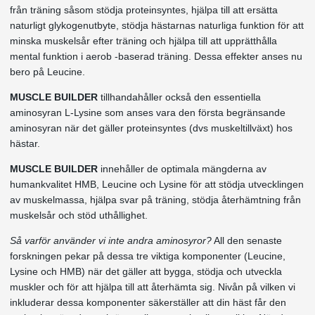
från träning såsom stödja proteinsyntes, hjälpa till att ersätta
naturligt glykogenutbyte, stödja hästarnas naturliga funktion för att
minska muskelsår efter träning och hjälpa till att upprätthålla
mental funktion i aerob -baserad träning. Dessa effekter anses nu
bero på Leucine.
MUSCLE BUILDER
tillhandahåller också den essentiella
aminosyran L-Lysine som anses vara den första begränsande
aminosyran när det gäller proteinsyntes (dvs muskeltillväxt) hos
hästar.
MUSCLE BUILDER
innehåller de optimala mängderna av
humankvalitet HMB, Leucine och Lysine för att stödja utvecklingen
av muskelmassa, hjälpa svar på träning, stödja återhämtning från
muskelsår och stöd uthållighet.
Så varför använder vi inte andra aminosyror?
All den senaste
forskningen pekar på dessa tre viktiga komponenter (Leucine,
Lysine och HMB) när det gäller att bygga, stödja och utveckla
muskler och för att hjälpa till att återhämta sig. Nivån på vilken vi
inkluderar dessa komponenter säkerställer att din häst får den