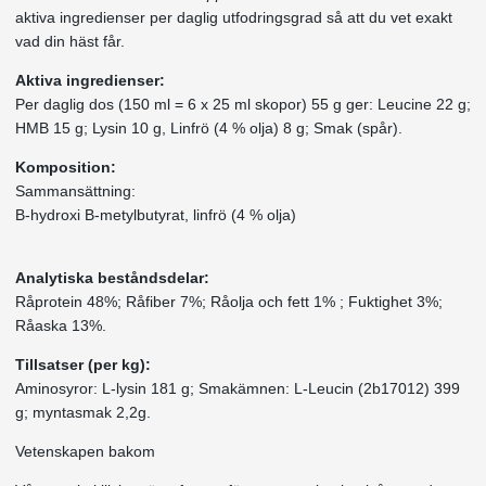
aktiva ingredienser per daglig utfodringsgrad så att du vet exakt
vad din häst får.
Aktiva ingredienser:
Per daglig dos (150 ml = 6 x 25 ml skopor) 55 g ger: Leucine 22 g;
HMB 15 g; Lysin 10 g, Linfrö (4 % olja) 8 g; Smak (spår).
Komposition:
Sammansättning:
B-hydroxi B-metylbutyrat, linfrö (4 % olja)
Analytiska beståndsdelar:
Råprotein 48%; Råfiber 7%; Råolja och fett 1% ; Fuktighet 3%;
Råaska 13%.
Tillsatser (per kg):
Aminosyror: L-lysin 181 g; Smakämnen: L-Leucin (2b17012) 399
g; myntasmak 2,2g.
Vetenskapen bakom