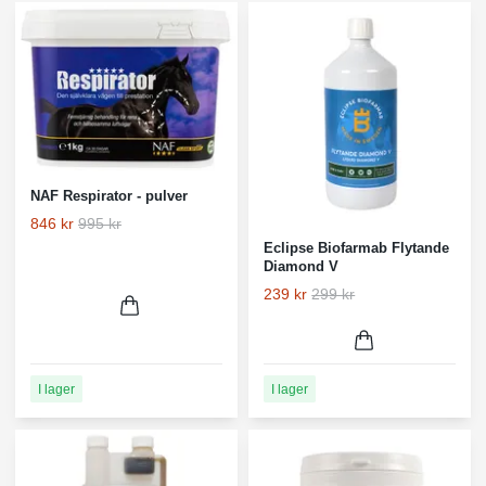
NAF Respirator - pulver
846 kr
995 kr
Eclipse Biofarmab Flytande
Diamond V
239 kr
299 kr
I lager
I lager