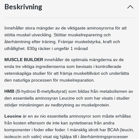
Beskrivning
Innehåller stora mängder av de viktigaste aminosyrorna för att
stötta muskel utveckling. Stöttar muskelreparering och
återhämtning efter träning. Främjar muskelstyrka, kraft och
uthållighet. 830g räcker i ungefär 1 månad
MUSCLE BUILDER
innehåller de optimala mängderna av de
enda tre viktiga ingredienserna som bevisats i kontrollerade
vetenskapliga studier för att främja muskeltillväxt och underlätta
den naturliga processen för muskelreparation.
HMB
(B-hydroxi B-metylbutyrat) som bildas från metabolismen av
den essentiella aminosyran Leucine och som har visats i studier
stödjer minskningen av nedbrytning av muskelprotein.
Leucine
är en av nio essentiella aminosyror som måste erhållas
från kosten eftersom de inte kan syntetiseras från andra
komponenter i foder eller foder. I mänsklig idrott har BCAA (leucin,
isoleucin och valin) visat sig hjälpa till i återhämtningsprocesser