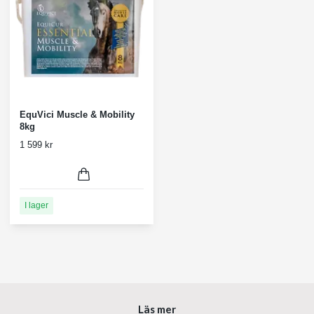
EquVici Muscle & Mobility
8kg
1 599 kr
I lager
Läs mer