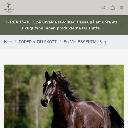
✨ REA 15–30 % på utvalda favoriter! Passa på att göra ett
riktigt fynd innan produkterna tar slut!✨
Hem
/
FODER & TILLSKOTT
/
EquVici ESSENTIAL 8kg