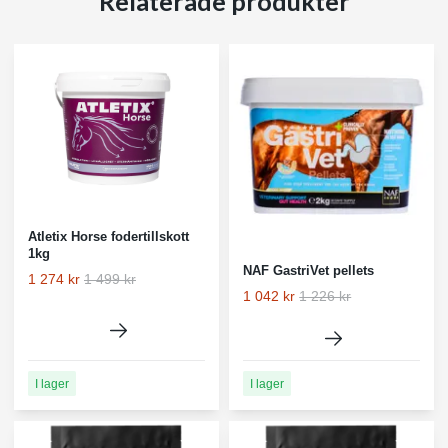
Relaterade produkter
Atletix Horse fodertillskott
1kg
NAF GastriVet pellets
1 274 kr
1 499 kr
1 042 kr
1 226 kr
I lager
I lager