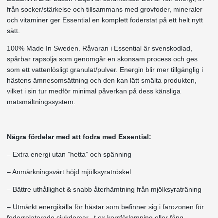
från socker/stärkelse och tillsammans med grovfoder, mineraler
och vitaminer ger Essential en komplett foderstat på ett helt nytt
sätt.
100% Made In Sweden. Råvaran i Essential är svenskodlad,
spårbar rapsolja som genomgår en skonsam process och ges
som ett vattenlösligt granulat/pulver. Energin blir mer tillgänglig i
hästens ämnesomsättning och den kan lätt smälta produkten,
vilket i sin tur medför minimal påverkan på dess känsliga
matsmältningssystem.
Några fördelar med att fodra med Essential:
– Extra energi utan ”hetta” och spänning
– Anmärkningsvärt höjd mjölksyratröskel
– Bättre uthållighet & snabb återhämtning från mjölksyraträning
– Utmärkt energikälla för hästar som befinner sig i farozonen för
foderrelaterade sjukdomar, t ex korsförlamning eller fång.