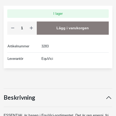
I lager
Lägg i varukorgen
Artikelnummer
3283
Leverantör
EquVici
Beskrivning
ESSENTIAL är basen i EquVici-sortimentet. Det är ren energi, fri