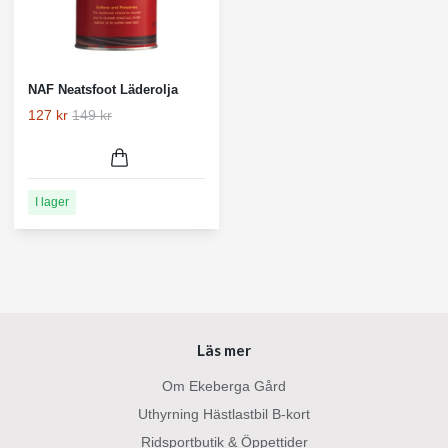
NAF Neatsfoot Läderolja
127 kr
149 kr
I lager
Läs mer
Om Ekeberga Gård
Uthyrning Hästlastbil B-kort
Ridsportbutik & Öppettider