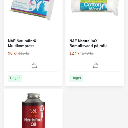
NAF NaturalintX
NAF NaturalintX
Multikompress
Bomullsvadd på rulle
98 kr
115 kr
127 kr
149 kr
I lager
I lager