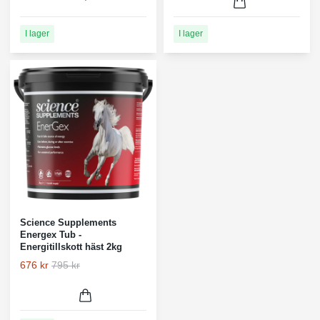
I lager
I lager
Science Supplements
Energex Tub -
Energitillskott häst 2kg
676 kr
795 kr