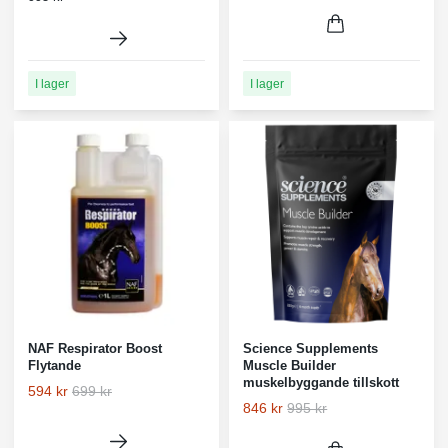
I lager
I lager
NAF Respirator Boost
Science Supplements
Flytande
Muscle Builder
muskelbyggande tillskott
594 kr
699 kr
846 kr
995 kr