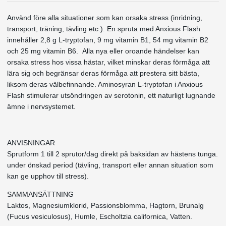
Använd före alla situationer som kan orsaka stress (inridning,
transport, träning, tävling etc.). En spruta med Anxious Flash
innehåller 2,8 g L-tryptofan, 9 mg vitamin B1, 54 mg vitamin B2
och 25 mg vitamin B6. Alla nya eller oroande händelser kan
orsaka stress hos vissa hästar, vilket minskar deras förmåga att
lära sig och begränsar deras förmåga att prestera sitt bästa,
liksom deras välbefinnande. Aminosyran L-tryptofan i Anxious
Flash stimulerar utsöndringen av serotonin, ett naturligt lugnande
ämne i nervsystemet.
ANVISNINGAR
Sprutform 1 till 2 sprutor/dag direkt på baksidan av hästens tunga.
under önskad period (tävling, transport eller annan situation som
kan ge upphov till stress).
SAMMANSÄTTNING
Laktos, Magnesiumklorid, Passionsblomma, Hagtorn, Brunalg
(Fucus vesiculosus), Humle, Escholtzia californica, Vatten.