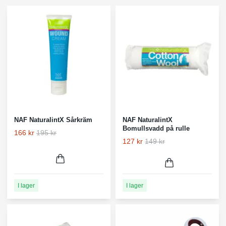
NAF NaturalintX Sårkräm
NAF NaturalintX
Bomullsvadd på rulle
166 kr
195 kr
127 kr
149 kr
I lager
I lager