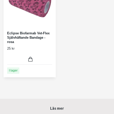
Eclipse Biofarmab Vet-Flex
Självhäftande Bandage -
rosa
25 kr
I lager
Läs mer