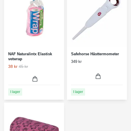
NAF Naturalintx Elastisk
Safehorse Hästtermometer
vetwrap
349 kr
38 kr
45 kr
I lager
I lager