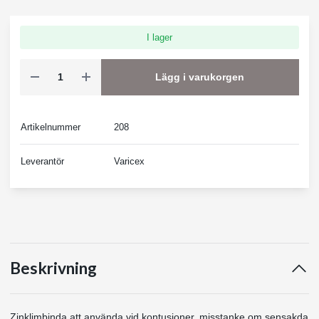
I lager
Lägg i varukorgen
Artikelnummer
208
Leverantör
Varicex
Beskrivning
Zinklimbinda att använda vid kontusioner, misstanke om sensakda