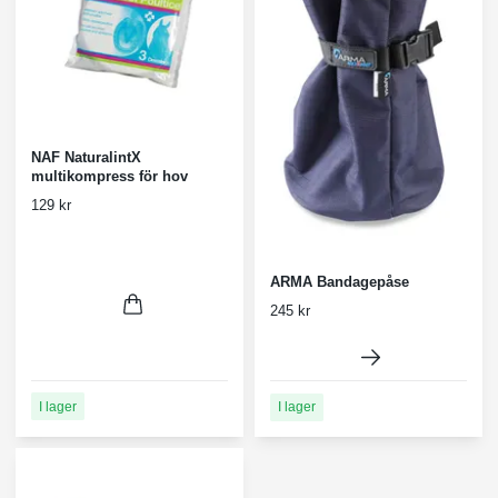
NAF NaturalintX
multikompress för hov
129 kr
ARMA Bandagepåse
245 kr
I lager
I lager