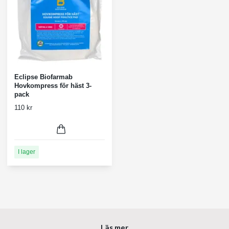
Eclipse Biofarmab
Hovkompress för häst 3-
pack
110 kr
I lager
Läs mer