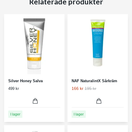
Relaterade produkter
Silver Honey Salva
NAF NaturalintX Sårkräm
166 kr
195 kr
499 kr
I lager
I lager