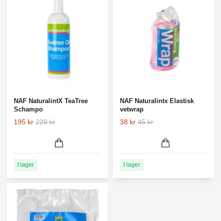
NAF NaturalintX TeaTree
NAF Naturalintx Elastisk
Schampo
vetwrap
195 kr
229 kr
38 kr
45 kr
I lager
I lager