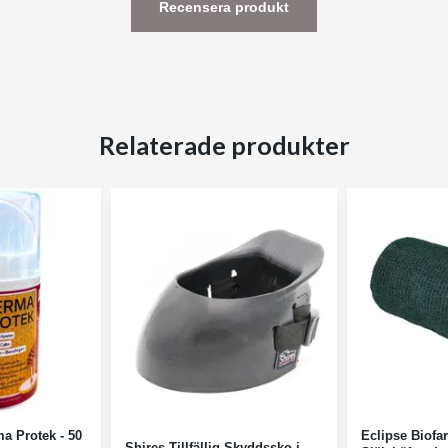
Recensera produkt
Relaterade produkter
a Protek - 50
Eclipse Biofa
Shires Tillfällig Skyddssko i