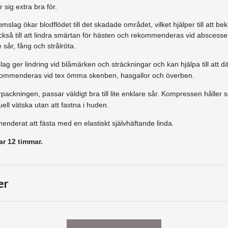
sig extra bra för.
omslag ökar blodflödet till det skadade området, vilket hjälper till att be
kså till att lindra smärtan för hästen och rekommenderas vid abscesse
sår, fång och strålröta.
mslag ger lindring vid blåmärken och sträckningar och kan hjälpa till att 
ommenderas vid tex ömma skenben, hasgallor och överben.
förpackningen, passar väldigt bra till lite enklare sår. Kompressen håller 
ell vätska utan att fastna i huden.
derat att fästa med en elastiskt självhäftande linda.
ar 12 timmar.
er