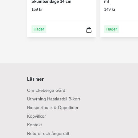
Skumbandage 14 cm
ml
169 kr
149 kr
I lager
I lager
Läs mer
Om Ekeberga Gård
Uthyrning Hästlastbil B-kort
Ridsportbutik & Öppettider
Köpvillkor
Kontakt
Returer och ångerrätt