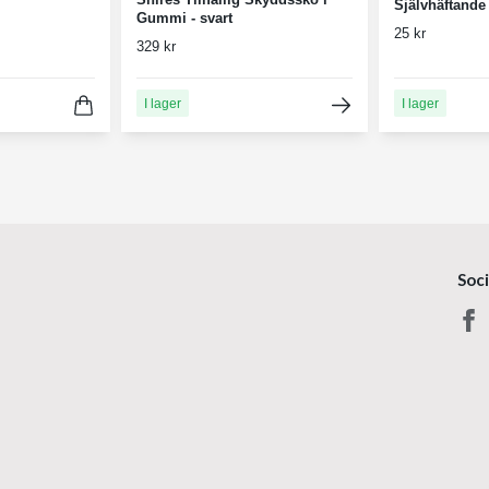
Självhäftande
Gummi - svart
25 kr
329 kr
I lager
I lager
Soc