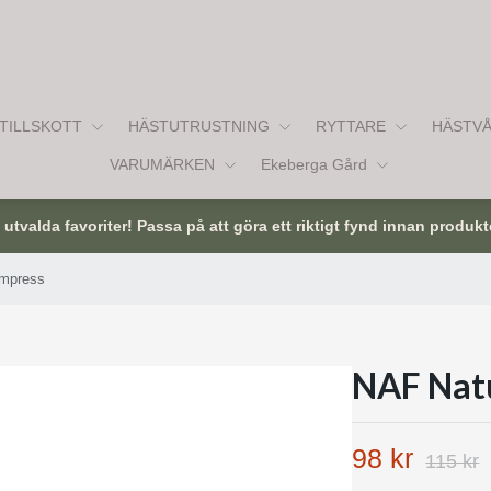
TILLSKOTT
HÄSTUTRUSTNING
RYTTARE
HÄSTV
VARUMÄRKEN
Ekeberga Gård
tvalda favoriter! Passa på att göra ett riktigt fynd innan produkt
ompress
NAF Natu
98 kr
115 kr