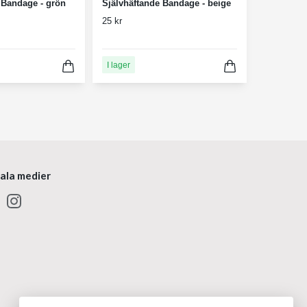
 Bandage - grön
Självhäftande Bandage - beige
25 kr
I lager
iala medier