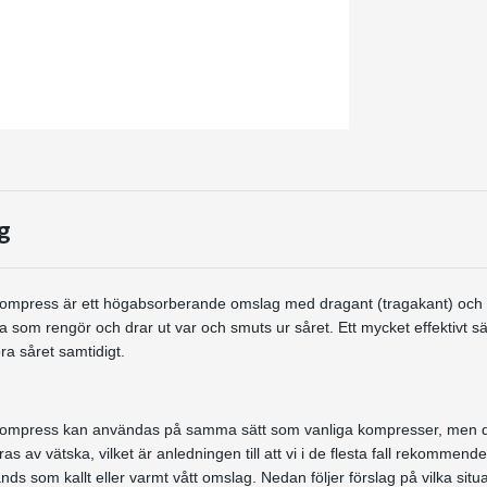
g
kompress är ett högabsorberande omslag med dragant (tragakant) och m
a som rengör och drar ut var och smuts ur såret. Ett mycket effektivt sä
a såret samtidigt.
ikompress kan användas på samma sätt som vanliga kompresser, men 
ras av vätska, vilket är anledningen till att vi i de flesta fall rekommende
s som kallt eller varmt vått omslag. Nedan följer förslag på vilka situa