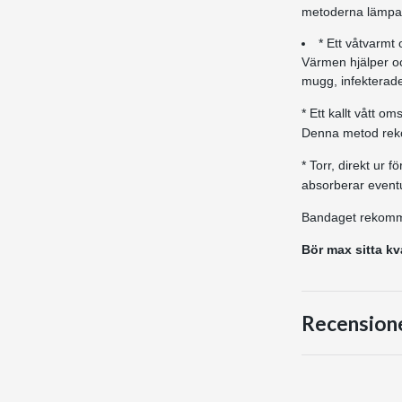
metoderna lämpar 
* Ett våtvarmt 
Värmen hjälper oc
mugg, infekterade 
* Ett kallt vått o
Denna metod rek
* Torr, direkt ur 
absorberar eventu
Bandaget rekommen
Bör max sitta kv
Recension