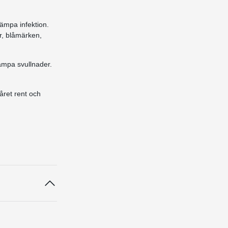
kämpa infektion.
r, blåmärken,
dämpa svullnader.
såret rent och