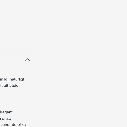
ild, naturligt
tt att både
dragant
rar att
tioner de olika