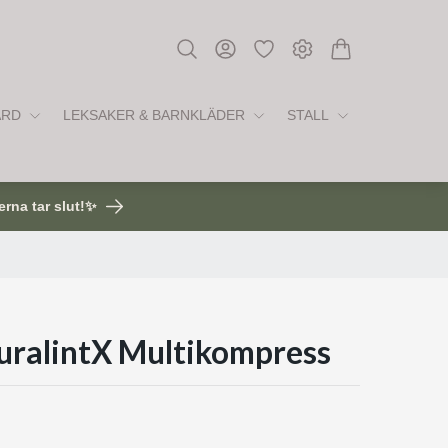
ÅRD
LEKSAKER & BARNKLÄDER
STALL
erna tar slut!✨
ralintX Multikompress