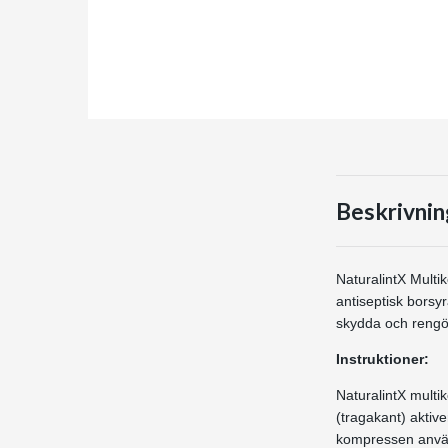
Beskrivnin
NaturalintX Multi
antiseptisk borsyr
skydda och rengör
Instruktioner:
NaturalintX mult
(tragakant) aktive
kompressen använd