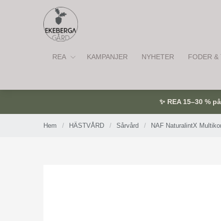
REA
KAMPANJER
NYHETER
FODER & 
✨ REA 15–30 % på u
Hem
/
HÄSTVÅRD
/
Sårvård
/
NAF NaturalintX Multik