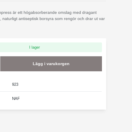
ompress är ett högabsorberande omslag med dragant
, naturligt antiseptisk borsyra som rengör och drar ut var
I lager
Lägg i varukorgen
923
NAF