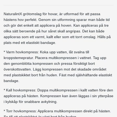
NaturalintX grötomslag för hovar, är utformad för att passa
hästens hov perfekt. Genom sin utformning sparar man både tid
och gör det enkelt att applicera på hoven. Kan appliceras på tre
olika sätt beroende på hur såret skall angripas. Det kan både
appliceras som ett varmt, kallt eller som ett torrt omslag. Hålls på
plats med ett elastiskt bandage.
* Varm hovkompress: Koka upp vatten, låt svalna till
kroppstemepratur. Placera multikompressen i vattnet. Tag upp
den genomblötta kompressen och pressa försiktigt bort
överskottsvatten. Lägg kompressen mot det skadade området
med plastskiktet bort från huden. Fäst med självhäftande elastiskt
bandage.
* Kall hovkompress: Doppa multikompressen i kallt vatten före den
appliceras på hästen. Kompressen kan även läggas i sin ytterpåse
i kylskåp för snabbare avkylning.
* Torr hovkompress: Applicera multikompressen direkt på hästen.
Se till att plastskiktet är vänt bort från huden.