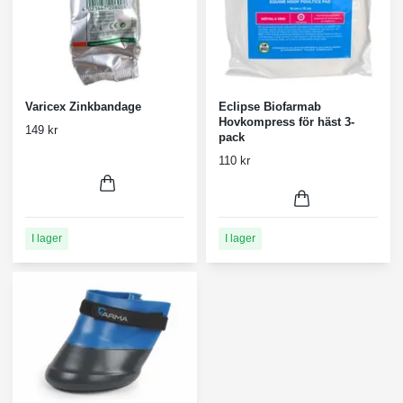
Varicex Zinkbandage
Eclipse Biofarmab
Hovkompress för häst 3-
149 kr
pack
110 kr
I lager
I lager