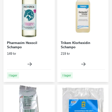
Pharmaxim Hexocil
Trikem Klorhexidin
Schampo
Schampo
149 kr
219 kr
I lager
I lager