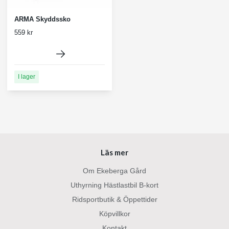
ARMA Skyddssko
559 kr
I lager
Läs mer
Om Ekeberga Gård
Uthyrning Hästlastbil B-kort
Ridsportbutik & Öppettider
Köpvillkor
Kontakt