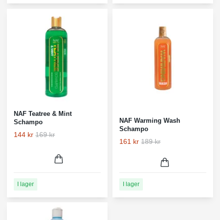
NAF Teatree & Mint
NAF Warming Wash
Schampo
Schampo
144 kr
169 kr
161 kr
189 kr
I lager
I lager