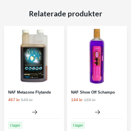
Relaterade produkter
NAF Metazone Flytande
NAF Show Off Schampo
467 kr
549 kr
144 kr
169 kr
I lager
I lager