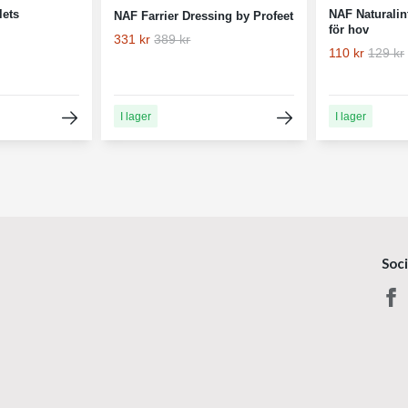
lets
NAF Naturali
NAF Farrier Dressing by Profeet
för hov
331 kr
389 kr
110 kr
129 kr
I lager
I lager
Soc