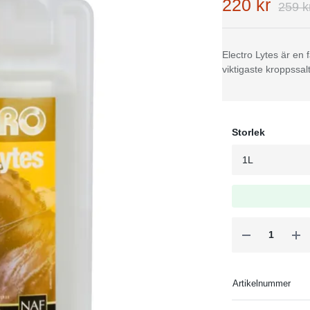
220 kr
259 k
Electro Lytes är en 
viktigaste kroppssalt
Storlek
Artikelnummer