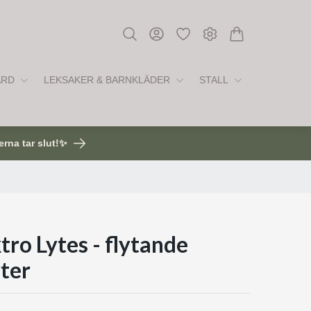
ÅRD
LEKSAKER & BARNKLÄDER
STALL
erna tar slut!✨
tro Lytes - flytande
yter