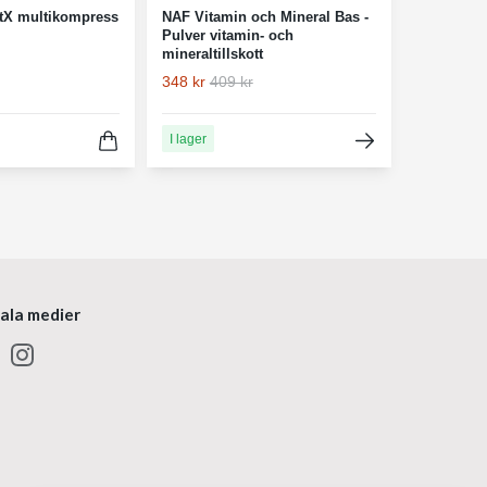
ntX multikompress
NAF Vitamin och Mineral Bas -
Pulver vitamin- och
mineraltillskott
348 kr
409 kr
I lager
iala medier