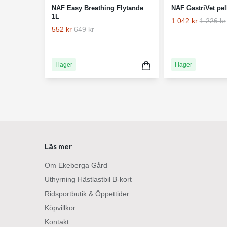
NAF Easy Breathing Flytande
NAF GastriVet pel
1L
1 042 kr
1 226 kr
552 kr
649 kr
I lager
I lager
Läs mer
Om Ekeberga Gård
Uthyrning Hästlastbil B-kort
Ridsportbutik & Öppettider
Köpvillkor
Kontakt