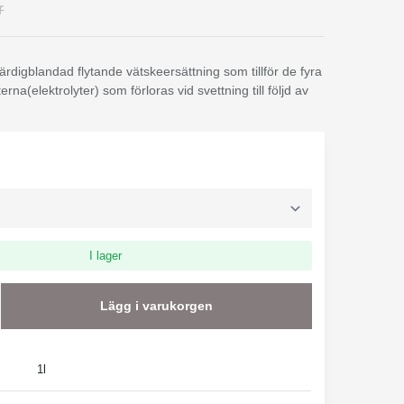
r
färdigblandad flytande vätskeersättning som tillför de fyra
erna(elektrolyter) som förloras vid svettning till följd av
I lager
Lägg i varukorgen
1l