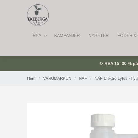
REA
KAMPANJER
NYHETER
FODER & 
✨ REA 15–30 % på u
Hem
/
VARUMÄRKEN
/
NAF
/
NAF Elektro Lytes - flyt