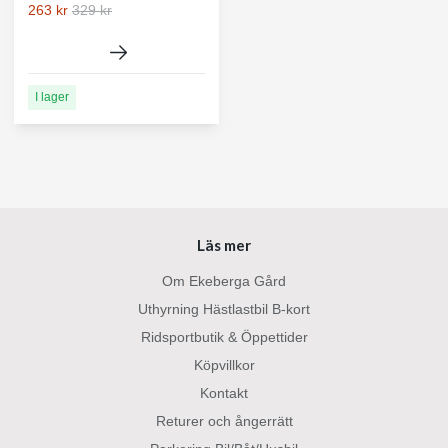
263 kr
329 kr
I lager
Läs mer
Om Ekeberga Gård
Uthyrning Hästlastbil B-kort
Ridsportbutik & Öppettider
Köpvillkor
Kontakt
Returer och ångerrätt