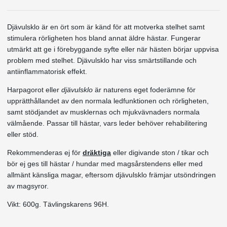
Djävulsklo är en ört som är känd för att motverka stelhet samt
stimulera rörligheten hos bland annat äldre hästar. Fungerar
utmärkt att ge i förebyggande syfte eller när hästen börjar uppvisa
problem med stelhet. Djävulsklo har viss smärtstillande och
antiinflammatorisk effekt.
Harpagorot eller
djävulsklo
är naturens eget foderämne för
upprätthållandet av den normala ledfunktionen och rörligheten,
samt stödjandet av musklernas och mjukvävnaders normala
välmående. Passar till hästar, vars leder behöver rehabilitering
eller stöd.
Rekommenderas ej för
dräktiga
eller digivande ston / tikar och
bör ej ges till hästar / hundar med magsårstendens eller med
allmänt känsliga magar, eftersom djävulsklo främjar utsöndringen
av magsyror.
Vikt: 600g. Tävlingskarens 96H.