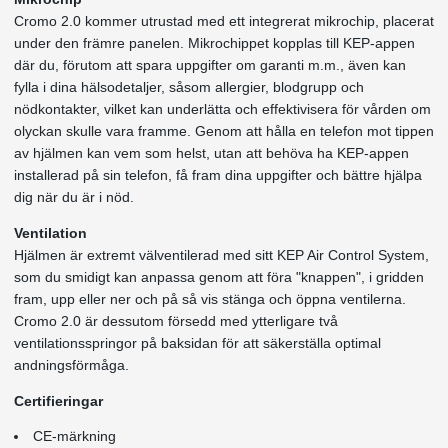
Cromo 2.0 kommer utrustad med ett integrerat mikrochip, placerat
under den främre panelen. Mikrochippet kopplas till KEP-appen
där du, förutom att spara uppgifter om garanti m.m., även kan
fylla i dina hälsodetaljer, såsom allergier, blodgrupp och
nödkontakter, vilket kan underlätta och effektivisera för vården om
olyckan skulle vara framme. Genom att hålla en telefon mot tippen
av hjälmen kan vem som helst, utan att behöva ha KEP-appen
installerad på sin telefon, få fram dina uppgifter och bättre hjälpa
dig när du är i nöd.
Ventilation
Hjälmen är extremt välventilerad med sitt KEP Air Control System,
som du smidigt kan anpassa genom att föra "knappen", i gridden
fram, upp eller ner och på så vis stänga och öppna ventilerna.
Cromo 2.0 är dessutom försedd med ytterligare två
ventilationsspringor på baksidan för att säkerställa optimal
andningsförmåga.
Certifieringar
CE-märkning