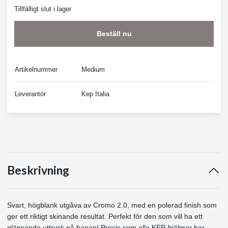
Tillfälligt slut i lager
Beställ nu
Artikelnummer
Medium
Leverantör
Kep Italia
Beskrivning
Svart, högblank utgåva av Cromo 2.0, med en polerad finish som
ger ett riktigt skinande resultat. Perfekt för den som vill ha ett
glänsande uttryck på banan! Precis som alla KEP-hjälmar har