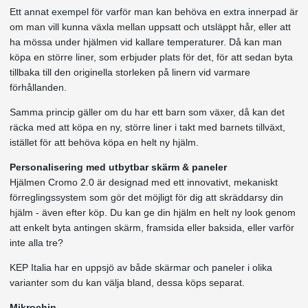
Ett annat exempel för varför man kan behöva en extra innerpad är
om man vill kunna växla mellan uppsatt och utsläppt hår, eller att
ha mössa under hjälmen vid kallare temperaturer. Då kan man
köpa en större liner, som erbjuder plats för det, för att sedan byta
tillbaka till den originella storleken på linern vid varmare
förhållanden.
Samma princip gäller om du har ett barn som växer, då kan det
räcka med att köpa en ny, större liner i takt med barnets tillväxt,
istället för att behöva köpa en helt ny hjälm.
Personalisering med utbytbar skärm & paneler
Hjälmen Cromo 2.0 är designad med ett innovativt, mekaniskt
förreglingssystem som gör det möjligt för dig att skräddarsy din
hjälm - även efter köp. Du kan ge din hjälm en helt ny look genom
att enkelt byta antingen skärm, framsida eller baksida, eller varför
inte alla tre?
KEP Italia har en uppsjö av både skärmar och paneler i olika
varianter som du kan välja bland, dessa köps separat.
Mikrochip