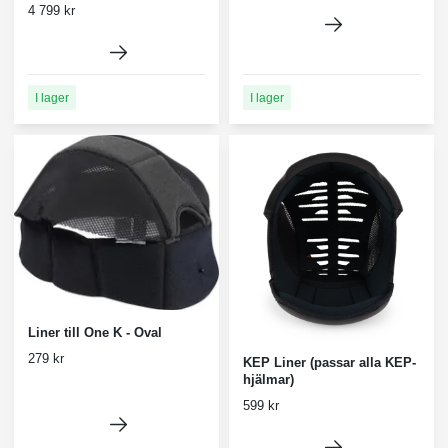
4 799 kr
I lager
I lager
Liner till One K - Oval
279 kr
KEP Liner (passar alla KEP-
hjälmar)
599 kr