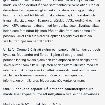
modellen både oerhört låg vikt samt fantastisk ventilation. Den är
dessutom framtagen enligt ett säkerhetstänk som ligger riktigt
långt fram i tiden! Allt för att du ska känna dig komfortabel och
trygg i alla situationer. Hjälmen är självklart VG1-godkänd och har
även KEPs smarta hakband med fempunktsfäste, tillverkat i äkta
läder, som förhindrar hjälmen från att åka fram och hamna i fel
position, vilket i sin tur bidrar till optimalt skydd över hela din
skalle, från hjässan ner till nacken.
Unikt för Cromo 2.0 är att skärm och paneler lätt kan tas bort och
bytas ut. Med andra ord får du tillgång till obegränsad
personalisering av din hjälm och kan anpassa dess design efter
såväl humör som tillfälle. Hjälmen är dessutom utrustad med ett
integrerat mikrochip som kan effektivisera din vård om olyckan
skulle vara framme, genom att förse omgivningen med
information om allergier, blodgrupp, nödkontakter m.m.
OBS! Liner köps separat. Då det är en säkerhetsprodukt
måste liner köpas till för att ridhjälmen ska kunna användas.
M-storlekar är 52, 53, 54, 55, 56, 57, 58