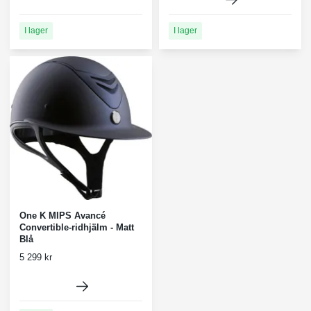
I lager
I lager
One K MIPS Avancé
Convertible-ridhjälm - Matt
Blå
5 299 kr