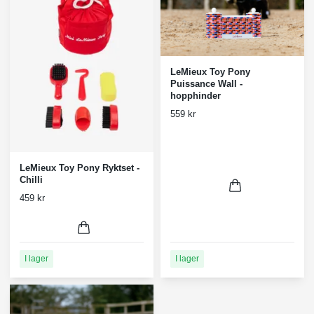
LeMieux Toy Pony
Puissance Wall -
hopphinder
559 kr
LeMieux Toy Pony Ryktset -
Chilli
459 kr
I lager
I lager