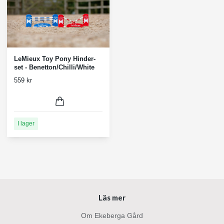
LeMieux Toy Pony Hinder-
set - Benetton/Chilli/White
559 kr
I lager
Läs mer
Om Ekeberga Gård