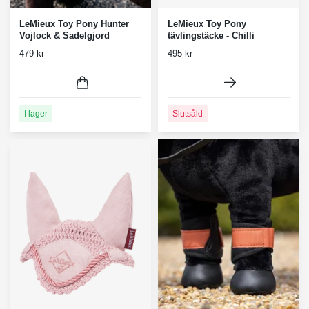
LeMieux Toy Pony Hunter
LeMieux Toy Pony
Vojlock & Sadelgjord
tävlingstäcke - Chilli
479 kr
495 kr
I lager
Slutsåld