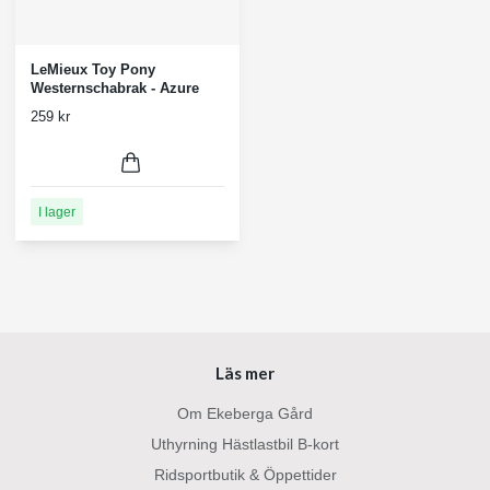
LeMieux Toy Pony
Westernschabrak - Azure
259 kr
I lager
Läs mer
Om Ekeberga Gård
Uthyrning Hästlastbil B-kort
Ridsportbutik & Öppettider