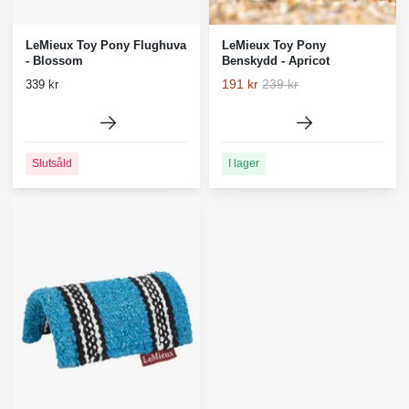
LeMieux Toy Pony Flughuva
LeMieux Toy Pony
- Blossom
Benskydd - Apricot
191 kr
239 kr
339 kr
Slutsåld
I lager