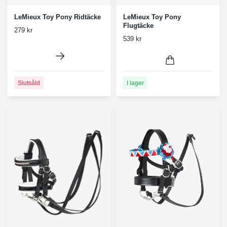
LeMieux Toy Pony Ridtäcke
LeMieux Toy Pony
Flugtäcke
279 kr
539 kr
Slutsåld
I lager