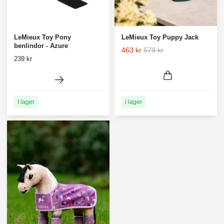
LeMieux Toy Pony
LeMieux Toy Puppy Jack
benlindor - Azure
463 kr
579 kr
239 kr
I lager
I lager