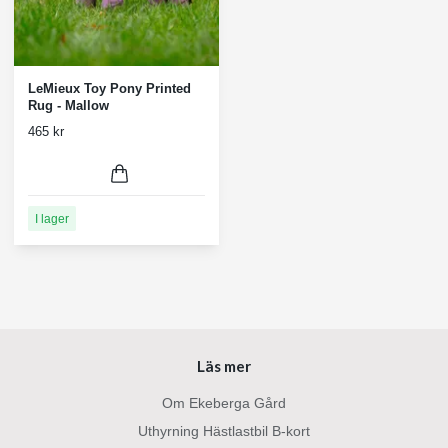
LeMieux Toy Pony Printed
Rug - Mallow
465 kr
I lager
Läs mer
Om Ekeberga Gård
Uthyrning Hästlastbil B-kort