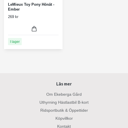
LeMieux Toy Pony Hönät -
Ember
269 kr
I lager
Läs mer
Om Ekeberga Gård
Uthyrning Hästlastbil B-kort
Ridsportbutik & Öppettider
Köpvillkor
Kontakt