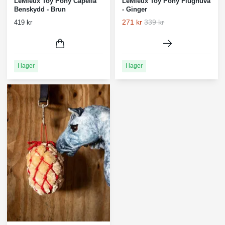
LeMieux Toy Pony Capella
LeMieux Toy Pony Flughuva
Benskydd - Brun
- Ginger
271 kr
339 kr
419 kr
I lager
I lager