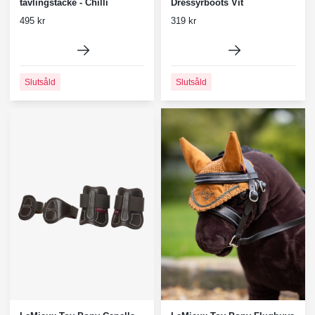
tävlingstäcke - Chilli
Dressyrboots Vit
495 kr
319 kr
Slutsåld
Slutsåld