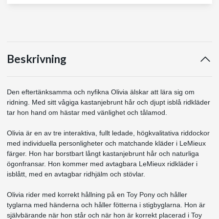
Beskrivning
Den eftertänksamma och nyfikna Olivia älskar att lära sig om
ridning. Med sitt vågiga kastanjebrunt hår och djupt isblå ridkläder
tar hon hand om hästar med vänlighet och tålamod.
Olivia är en av tre interaktiva, fullt ledade, högkvalitativa riddockor
med individuella personligheter och matchande kläder i LeMieux
färger. Hon har borstbart långt kastanjebrunt hår och naturliga
ögonfransar. Hon kommer med avtagbara LeMieux ridkläder i
isblått, med en avtagbar ridhjälm och stövlar.
Olivia rider med korrekt hållning på en Toy Pony och håller
tyglarna med händerna och håller fötterna i stigbyglarna. Hon är
självbärande när hon står och när hon är korrekt placerad i Toy