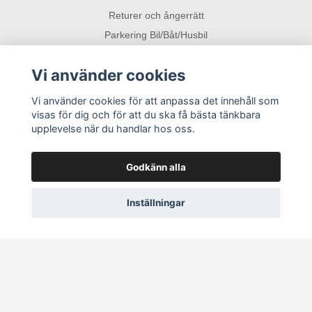
Returer och ångerrätt
Parkering Bil/Båt/Husbil
Vi använder cookies
Sociala medier
Vi använder cookies för att anpassa det innehåll som
visas för dig och för att du ska få bästa tänkbara
upplevelse när du handlar hos oss.
Godkänn alla
Inställningar
© 2026 Ekeberga Gård
–
Powered by Quickbutik