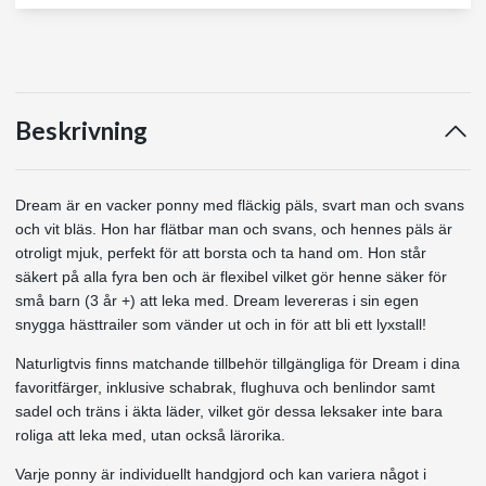
Beskrivning
Dream är en vacker ponny med fläckig päls, svart man och svans
och vit bläs. Hon har flätbar man och svans, och hennes päls är
otroligt mjuk, perfekt för att borsta och ta hand om. Hon står
säkert på alla fyra ben och är flexibel vilket gör henne säker för
små barn (3 år +) att leka med. Dream levereras i sin egen
snygga hästtrailer som vänder ut och in för att bli ett lyxstall!
Naturligtvis finns matchande tillbehör tillgängliga för Dream i dina
favoritfärger, inklusive schabrak, flughuva och benlindor samt
sadel och träns i äkta läder, vilket gör dessa leksaker inte bara
roliga att leka med, utan också lärorika.
Varje ponny är individuellt handgjord och kan variera något i