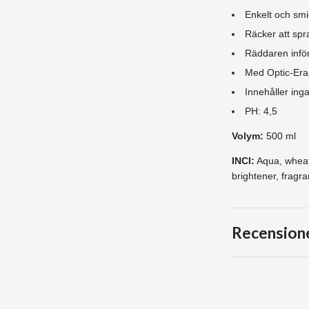
Enkelt och smi
Räcker att spr
Räddaren inför
Med Optic-Er
Innehåller ing
PH: 4,5
Volym:
500 ml
INCI:
Aqua, wheat 
brightener, fragr
Recension