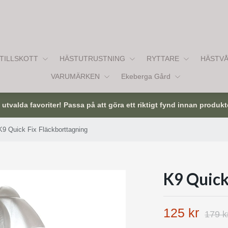
TILLSKOTT
HÄSTUTRUSTNING
RYTTARE
HÄSTV
VARUMÄRKEN
Ekeberga Gård
tvalda favoriter! Passa på att göra ett riktigt fynd innan produkt
K9 Quick Fix Fläckborttagning
K9 Quick
125 kr
179 k