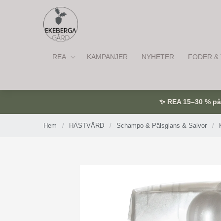
REA
KAMPANJER
NYHETER
FODER & 
✨ REA 15–30 % på u
Hem
/
HÄSTVÅRD
/
Schampo & Pälsglans & Salvor
/