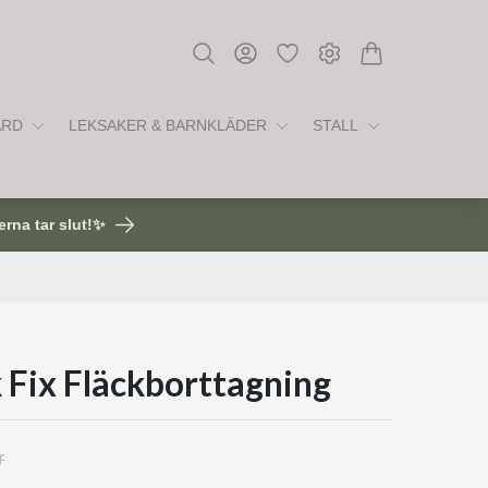
ÅRD
LEKSAKER & BARNKLÄDER
STALL
erna tar slut!✨
 Fix Fläckborttagning
r