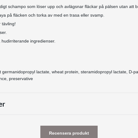
digt schampo som löser upp och avlägsnar fläckar på pälsen utan att b
aya på fläcken och torka av med en trasa eller svamp.
 tävling!
aser.
a hudirriterande ingredienser.
germanidopropyl lactate, wheat protein, steramidopropyl lactate, D-pa
ance, preservative
er
Recensera produkt