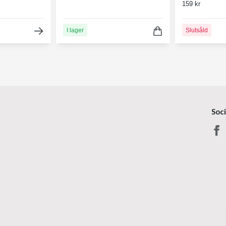
159 kr
I lager
Slutsåld
Soc