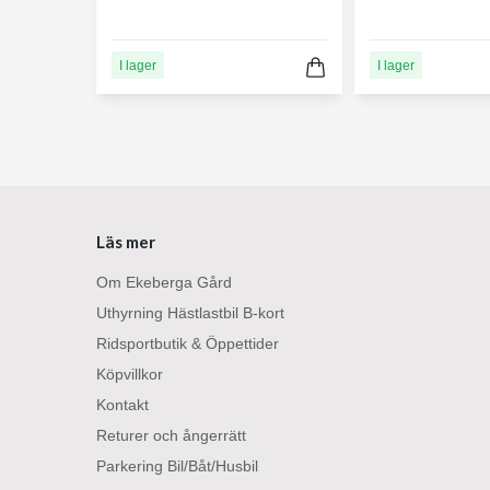
I lager
I lager
Läs mer
Om Ekeberga Gård
Uthyrning Hästlastbil B-kort
Ridsportbutik & Öppettider
Köpvillkor
Kontakt
Returer och ångerrätt
Parkering Bil/Båt/Husbil