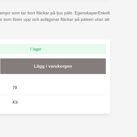
mpo som tar bort fläckar på ljus päls. EgenskaperEnkelt
 som löser upp och avlägsnar fläckar på pälsen utan att
I lager
Lägg i varukorgen
79
K9