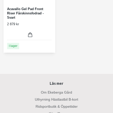
Acavallo Gel Pad Front
Riser Fårskinnsfodrad -
Svart
2 879 kr
I lager
Läs mer
Om Ekeberga Gård
Uthyrning Hästlastbil B-kort
Ridsportbutik & Öppettider