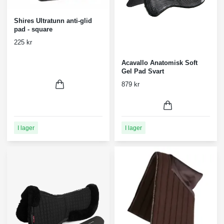
Shires Ultratunn anti-glid
pad - square
225 kr
Acavallo Anatomisk Soft
Gel Pad Svart
879 kr
I lager
I lager