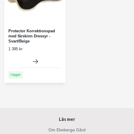
Protector Korrektionspad
med fårskinn Dressyr -
Svart/Beige
1 395 kr
I lager
Läs mer
Om Ekeberga Gård