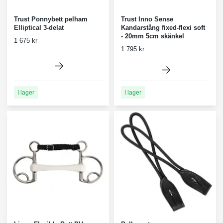
Trust Ponnybett pelham
Trust Inno Sense
Elliptical 3-delat
Kandarstång fixed-flexi soft
- 20mm 5cm skänkel
1 675 kr
1 795 kr
I lager
I lager