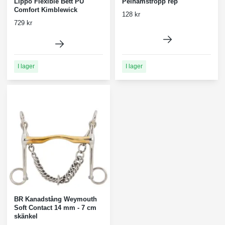
Lippo Flexible Bett PU
Pelhamstropp rep
Comfort Kimblewick
128 kr
729 kr
I lager
I lager
BR Kanadstång Weymouth
Soft Contact 14 mm - 7 cm
skänkel