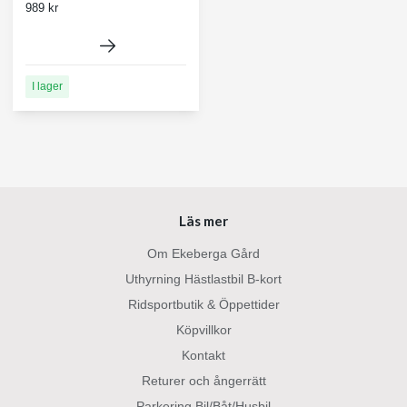
989 kr
I lager
Läs mer
Om Ekeberga Gård
Uthyrning Hästlastbil B-kort
Ridsportbutik & Öppettider
Köpvillkor
Kontakt
Returer och ångerrätt
Parkering Bil/Båt/Husbil