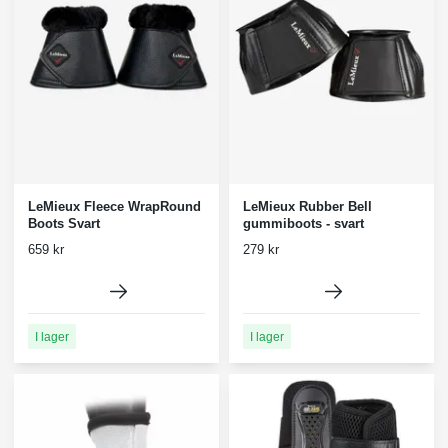
LeMieux Fleece WrapRound
LeMieux Rubber Bell
Boots Svart
gummiboots - svart
659 kr
279 kr
I lager
I lager