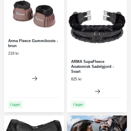
Arma Fleece Gummiboots -
brun
219 kr
ARMA SupaFleece
Anatomisk Sadelgjord -
Svart
825 kr
I lager
I lager