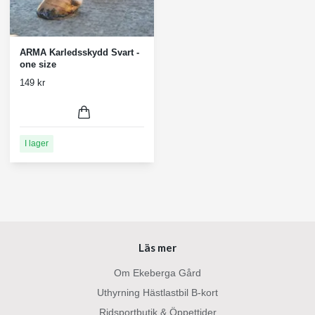
ARMA Karledsskydd Svart -
one size
149 kr
I lager
Läs mer
Om Ekeberga Gård
Uthyrning Hästlastbil B-kort
Ridsportbutik & Öppettider