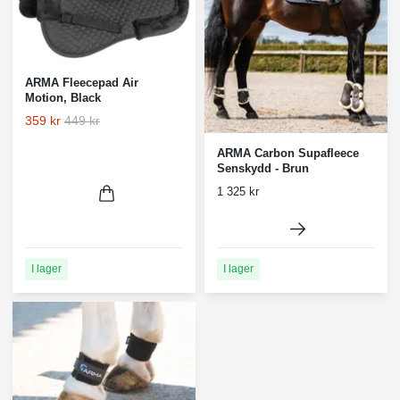
ARMA Fleecepad Air
Motion, Black
359 kr
449 kr
ARMA Carbon Supafleece
Senskydd - Brun
1 325 kr
I lager
I lager