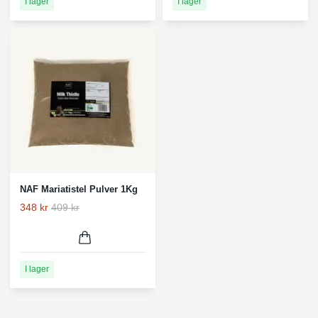
I lager
I lager
NAF Mariatistel Pulver 1Kg
348 kr
409 kr
I lager