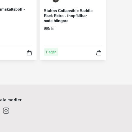
imskaftsboll -
Stubbs Collapsible Saddle
Rack Retro - ihopfällbar
sadelhängare
995 kr
I lager
iala medier