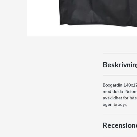
Beskrivnin
Boxgardin 140x170
med dolda fästen f
avskildhet för hä
egen brodyr.
Recension