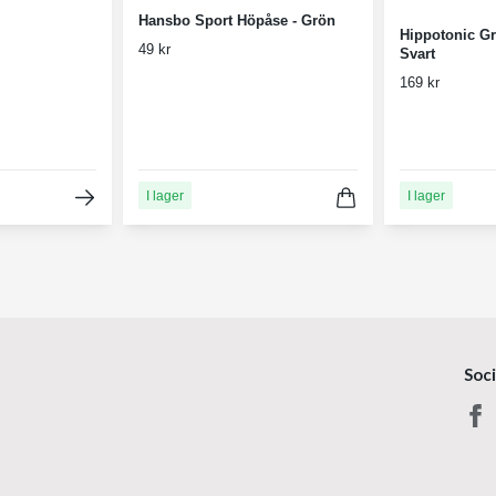
Hansbo Sport Höpåse - Grön
Hippotonic Gr
49 kr
Svart
169 kr
I lager
I lager
Soc