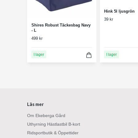
Hink 5l ljusgrön
39 kr
Shires Robust Täckesbag Navy
- L
499 kr
I lager
I lager
Läs mer
Om Ekeberga Gård
Uthyrning Hästlastbil B-kort
Ridsportbutik & Öppettider