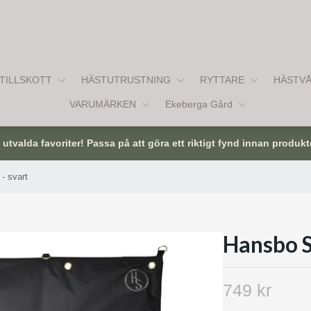
TILLSKOTT
HÄSTUTRUSTNING
RYTTARE
HÄSTV
VARUMÄRKEN
Ekeberga Gård
tvalda favoriter! Passa på att göra ett riktigt fynd innan produkt
- svart
Hansbo S
749 kr