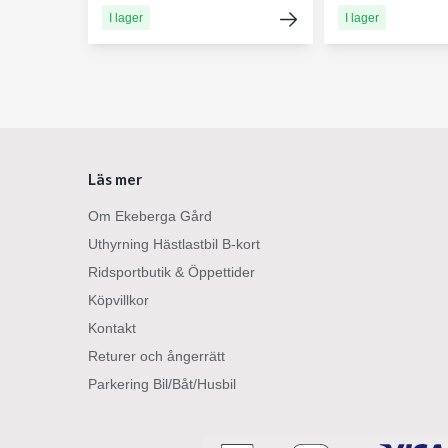
I lager
I lager
Läs mer
Om Ekeberga Gård
Uthyrning Hästlastbil B-kort
Ridsportbutik & Öppettider
Köpvillkor
Kontakt
Returer och ångerrätt
Parkering Bil/Båt/Husbil