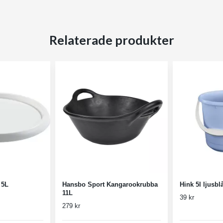
Relaterade produkter
 5L
Hansbo Sport Kangarookrubba
Hink 5l ljusbl
11L
39 kr
279 kr