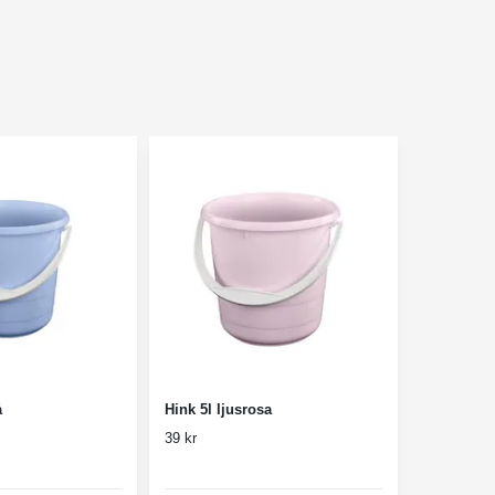
å
Hink 5l ljusrosa
39 kr