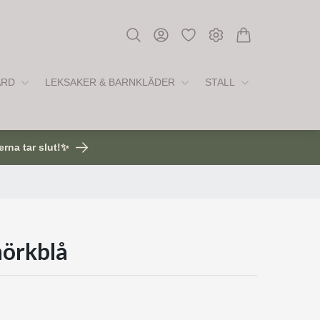
ÅRD
LEKSAKER & BARNKLÄDER
STALL
erna tar slut!✨
mörkblå