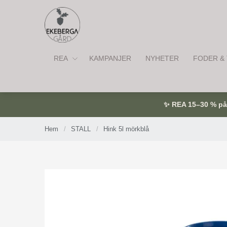
REA
KAMPANJER
NYHETER
FODER & 
✨ REA 15–30 % på u
Hem
/
STALL
/
Hink 5l mörkblå