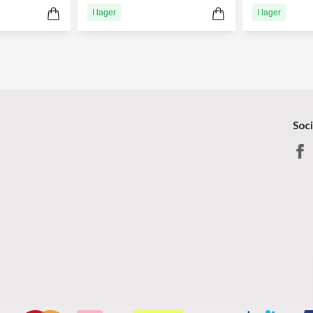
I lager
I lager
Soc