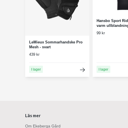
Hansbo Sport Rid
varm ullblandning
99 kr
LeMieux Sommarhandske Pro
Mesh - svart
439 kr
I lager
I lager
Läs mer
Om Ekeberga Gård