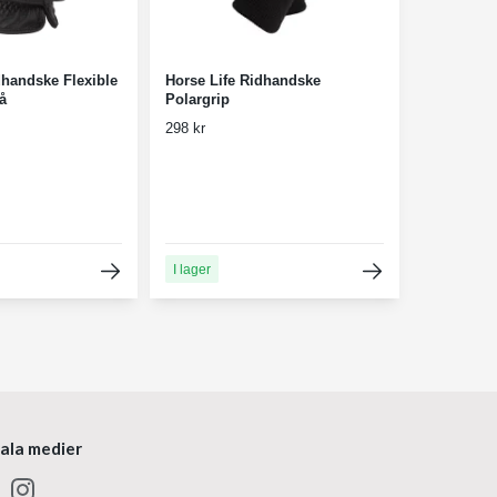
dhandske Flexible
Horse Life Ridhandske
å
Polargrip
298 kr
I lager
iala medier