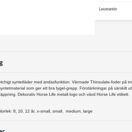
Leverantör
g
etchigt syntetläder med andasfunktion. Värmade Thinsulate-foder på i
yntetmaterial som ger ett bra tygel-grepp. Förstärkningar på särskilt uts
äppning. Dekorativ Horse Life metall-logo och vävd Horse Life etikett.
torlek: 8, 10, 12 år, x-small, small, medium, large
er