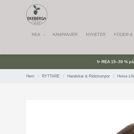
REA
KAMPANJER
NYHETER
FODER & 
✨ REA 15–30 % på u
Hem
/
RYTTARE
/
Handskar & Ridstrumpor
/
Horse Lif