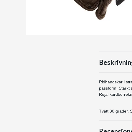
Beskrivnin
Ridhandskar i str
passform. Starkt s
Rejäl kardborrekn
Tvätt 30 grader. S
Recension