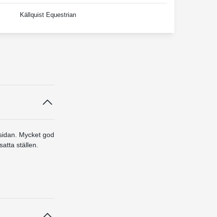
Källquist Equestrian
nsidan. Mycket god
atta ställen.