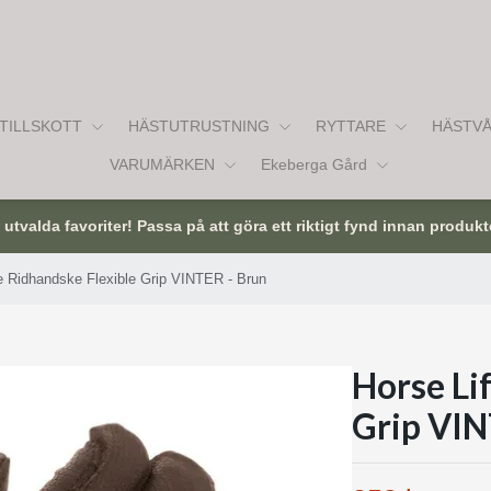
TILLSKOTT
HÄSTUTRUSTNING
RYTTARE
HÄSTV
VARUMÄRKEN
Ekeberga Gård
tvalda favoriter! Passa på att göra ett riktigt fynd innan produkt
e Ridhandske Flexible Grip VINTER - Brun
Horse Li
Grip VIN