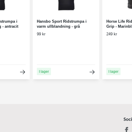
strumpa i
Hansbo Sport Ridstrumpa i
Horse Life Ri
 - antracit
varm ullblandning - grå
Grip - Marinbl
99 kr
249 kr
I lager
I lager
Soc