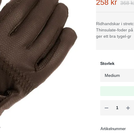
258 kr
368 k
Ridhandskar i stret
Thinsulate-foder på
ger ett bra tygel-gr
Storlek
Artikelnummer