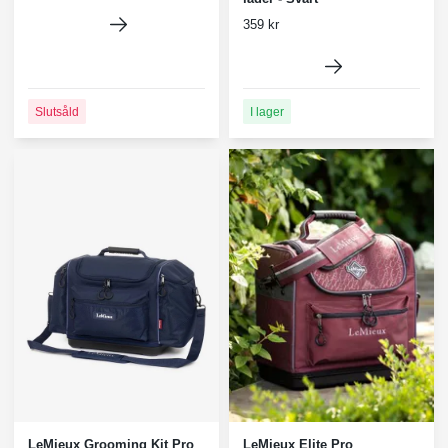
359 kr
Slutsåld
I lager
LeMieux Grooming Kit Pro
LeMieux Elite Pro