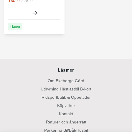
160 kr
228 kr
I lager
Läs mer
Om Ekeberga Gård
Uthyrning Hästlastbil B-kort
Ridsportbutik & Öppettider
Köpvillkor
Kontakt
Returer och ångerrätt
Parkering Bil/Båt/Husbil