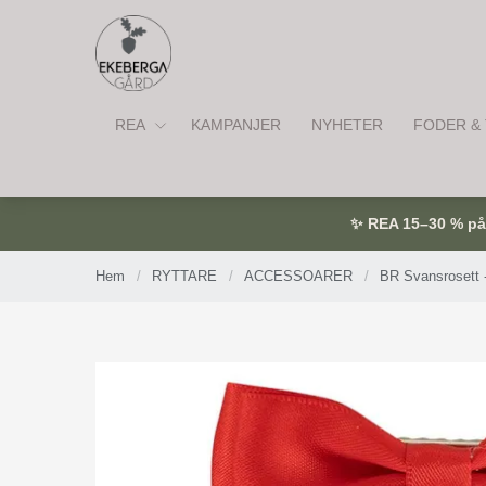
REA
KAMPANJER
NYHETER
FODER & 
✨ REA 15–30 % på u
Hem
/
RYTTARE
/
ACCESSOARER
/
BR Svansrosett 