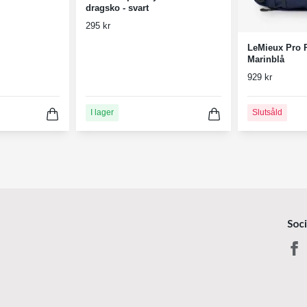
dragsko - svart
295 kr
LeMieux Pro 
Marinblå
929 kr
I lager
Slutsåld
Soc