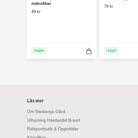
mikrofiber
79 kr
49 kr
I lager
I lager
Läs mer
Om Ekeberga Gård
Uthyrning Hästlastbil B-kort
Ridsportbutik & Öppettider
Köpvillkor