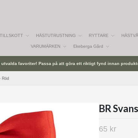
TILLSKOTT
HÄSTUTRUSTNING
RYTTARE
HÄSTV
VARUMÄRKEN
Ekeberga Gård
tvalda favoriter! Passa på att göra ett riktigt fynd innan produkt
- Röd
BR Svans
65 kr