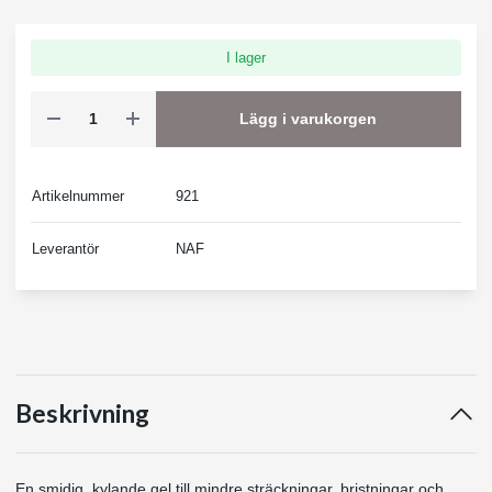
I lager
Lägg i varukorgen
Artikelnummer
921
Leverantör
NAF
Beskrivning
En smidig, kylande gel till mindre sträckningar, bristningar och