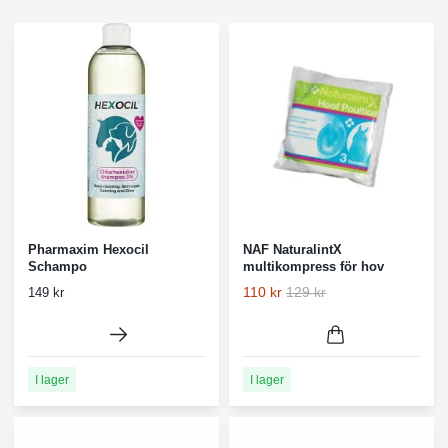
Pharmaxim Hexocil
NAF NaturalintX
Schampo
multikompress för hov
110 kr
129 kr
149 kr
I lager
I lager