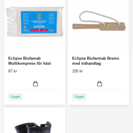
Eclipse Biofamab
Eclipse Biofarmab Brems
Multikompress för häst
med trähandtag
87 kr
105 kr
I lager
I lager