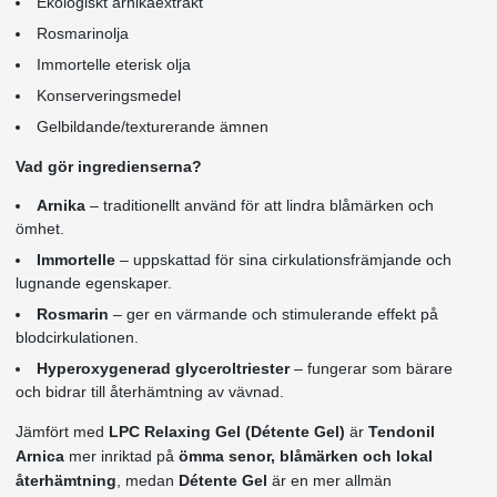
Ekologiskt arnikaextrakt
Rosmarinolja
Immortelle eterisk olja
Konserveringsmedel
Gelbildande/texturerande ämnen
Vad gör ingredienserna?
Arnika
– traditionellt använd för att lindra blåmärken och
ömhet.
Immortelle
– uppskattad för sina cirkulationsfrämjande och
lugnande egenskaper.
Rosmarin
– ger en värmande och stimulerande effekt på
blodcirkulationen.
Hyperoxygenerad glyceroltriester
– fungerar som bärare
och bidrar till återhämtning av vävnad.
Jämfört med
LPC Relaxing Gel (Détente Gel)
är
Tendonil
Arnica
mer inriktad på
ömma senor, blåmärken och lokal
återhämtning
, medan
Détente Gel
är en mer allmän