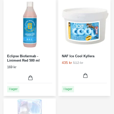
Eclipse Biofarmab -
NAF Ice Cool Kyllera
Liniment Red 500 ml
435 kr
512 kr
169 kr
I lager
I lager