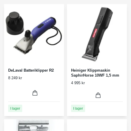
DeLaval Batteriklipper R2
Heiniger Klippmaskin
SaphirHorse 10WF 1,5 mm
8 249 kr
4 995 kr
I lager
I lager