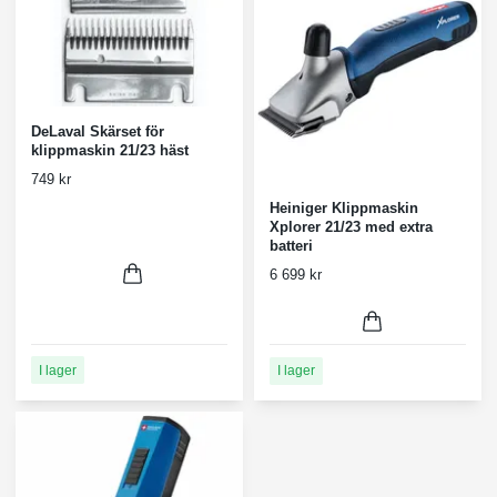
DeLaval Skärset för
klippmaskin 21/23 häst
749 kr
Heiniger Klippmaskin
Xplorer 21/23 med extra
batteri
6 699 kr
I lager
I lager