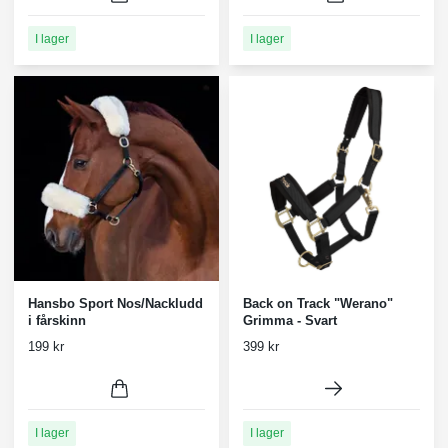
I lager
I lager
Hansbo Sport Nos/Nackludd
Back on Track "Werano"
i fårskinn
Grimma - Svart
199 kr
399 kr
I lager
I lager