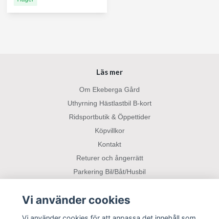
Läs mer
Om Ekeberga Gård
Uthyrning Hästlastbil B-kort
Ridsportbutik & Öppettider
Köpvillkor
Kontakt
Returer och ångerrätt
Parkering Bil/Båt/Husbil
Vi använder cookies
Sociala medier
Vi använder cookies för att anpassa det innehåll som