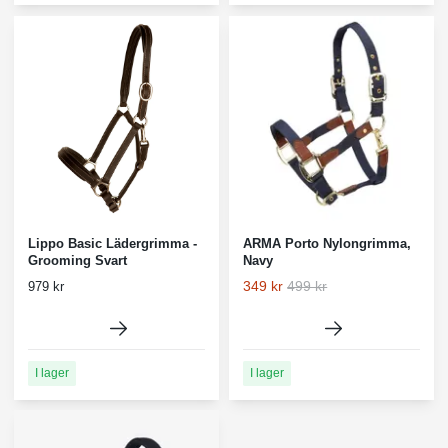
Lippo Basic Lädergrimma -
ARMA Porto Nylongrimma,
Grooming Svart
Navy
349 kr
499 kr
979 kr
I lager
I lager