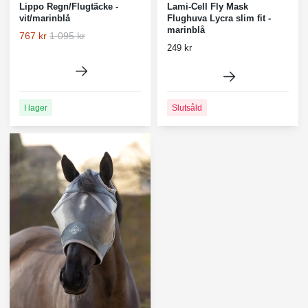
Lippo Regn/Flugtäcke -
Lami-Cell Fly Mask
vit/marinblå
Flughuva Lycra slim fit -
marinblå
767 kr
1 095 kr
249 kr
I lager
Slutsåld