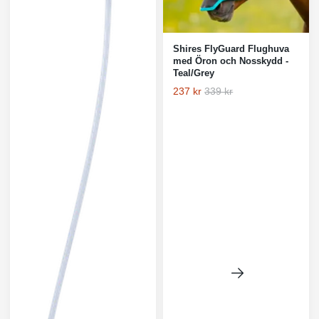
Shires FlyGuard Flughuva
med Öron och Nosskydd -
Teal/Grey
237 kr
339 kr