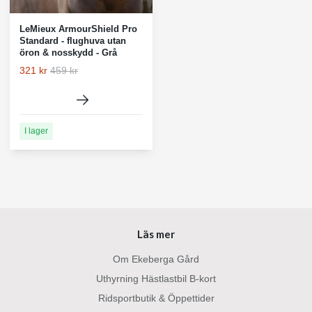
LeMieux ArmourShield Pro
Standard - flughuva utan
öron & nosskydd - Grå
321 kr
459 kr
I lager
Läs mer
Om Ekeberga Gård
Uthyrning Hästlastbil B-kort
Ridsportbutik & Öppettider