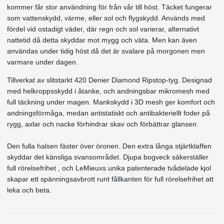
kommer får stor användning för från vår till höst. Täcket fungerar
som vattenskydd, värme, eller sol och flygskydd. Används med
fördel vid ostadigt väder, där regn och sol varierar, alternativt
nattetid då detta skyddar mot mygg och väta. Men kan även
användas under tidig höst då det är svalare på morgonen men
varmare under dagen.
Tillverkat av slitstarkt 420 Denier Diamond Ripstop-tyg. Designad
med helkroppsskydd i åtanke, och andningsbar mikromesh med
full täckning under magen. Mankskydd i 3D mesh ger komfort och
andningsförmåga, medan antistatiskt och antibakteriellt foder på
rygg, axlar och nacke förhindrar skav och förbättrar glansen.
Den fulla halsen fäster över öronen. Den extra långa stjärtklaffen
skyddar det känsliga svansområdet. Djupa bogveck säkerställer
full rörelsefrihet , och LeMieuxs unika patenterade tvådelade kjol
skapar ett spänningsavbrott runt fållkanten för full rörelsefrihet att
leka och beta.