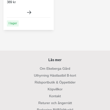
389 kr
I lager
Läs mer
Om Ekeberga Gård
Uthyrning Hästlastbil B-kort
Ridsportbutik & Öppettider
Köpvillkor
Kontakt
Returer och ångerrätt
Parkering Bil/Båt/Husbil